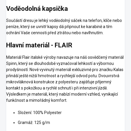
Voděodolná kapsička
Součástí dresu je lehký voděodolný sáček na telefon, klíče nebo
peníze, který se uvnitř kapsy dá připnout ke karabině a tím
ochrání Vaše cennosti před ztrátou nebo navlhnutím.
Hlavní materiál - FLAIR
Materiál Flair italské výroby navazuje na náš osvědčený materiál
Spinn, který se dlouhodobě vyznačoval lehkostí a výbornou
prodyšností. Nově vyvinutý materiál exkluzivně pro značku Kalas
přináší ještě nižší hmotnost a rychlejší odvod potu. Dvouvrstvá
mikrovláknová konstrukce z polyesteru zajišťuje příjemný
kontakt s pokožkou a rychlé schnutí i při intenzivní jízdě.
Výsledkem je materiál, který nabízí moderní vzhled, vynikající
funkčnost a mimořádný komfort.
Složení: 100% Polyester
Gramáž: 125 g/m