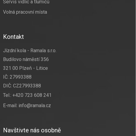
Servis vidlic a tlumičů
Volná pracovní místa
Kontakt
Jízdní kola - Ramala s.r.o.
Budilovo náměstí 356
321 00 Plzeň - Litice
IČ: 27993388
DIČ: CZ27993388
Tel.:
+420 723 608 241
E-mail:
info@ramala.cz
Navštivte nás osobně