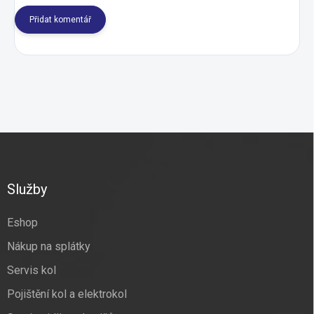
Přidat komentář
Z
á
p
a
Služby
t
í
Eshop
Nákup na splátky
Servis kol
Pojištění kol a elektrokol