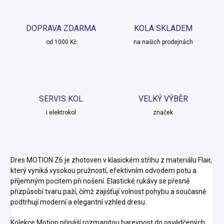
DOPRAVA ZDARMA
KOLA SKLADEM
od 1000 Kč
na našich prodejnách
SERVIS KOL
VELKÝ VÝBĚR
i elektrokol
značek
Dres MOTION Z6 je zhotoven v klasickém střihu z materiálu Flair,
který vyniká vysokou pružností, efektivním odvodem potu a
příjemným pocitem při nošení. Elastické rukávy se přesně
přizpůsobí tvaru paží, čímž zajišťují volnost pohybu a současně
podtrhují moderní a elegantní vzhled dresu.
Kolekce Motion přináší rozmanitou barevnost do osvědčených