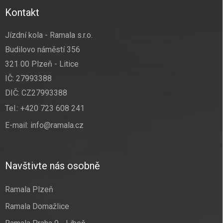
Kontakt
Jízdní kola - Ramala s.r.o.
Budilovo náměstí 356
321 00 Plzeň - Litice
IČ: 27993388
DIČ: CZ27993388
Tel.:
+420 723 608 241
E-mail:
info@ramala.cz
Navštivte nás osobně
Ramala Plzeň
Ramala Domažlice