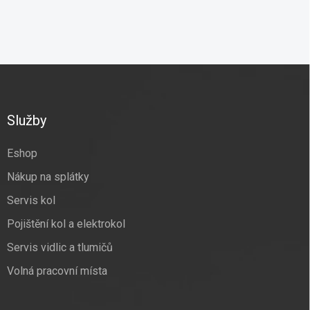
Z
á
p
a
Služby
t
í
Eshop
Nákup na splátky
Servis kol
Pojištění kol a elektrokol
Servis vidlic a tlumičů
Volná pracovní místa