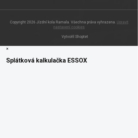
Copyright 2026
Jízdní kola Ramala
. Všechna práva vyhrazena.
Upravit
nastavení cookies
Vytvořil Shoptet
×
Splátková kalkulačka ESSOX