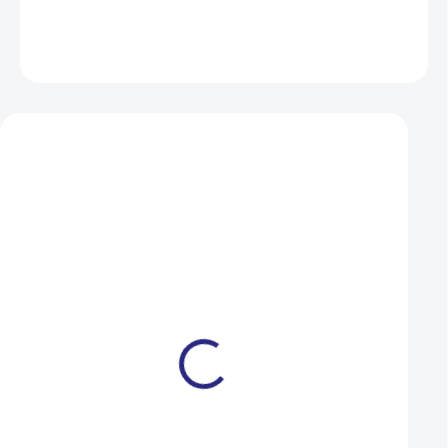
DETAILNÍ INFORMACE
ZEPTAT SE
HLÍDAT
Mohlo by se vám také líbit
Držák pro blatník Author
Blatník Authory A
AXP-810
stříbrná