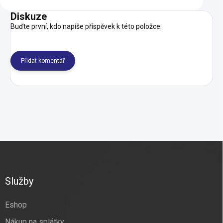
Diskuze
Buďte první, kdo napíše příspěvek k této položce.
Přidat komentář
Z
á
p
a
Služby
t
í
Eshop
Nákup na splátky