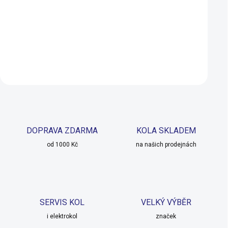
49 Kč
450 Kč
SKLADEM U DODAVATELE
Do košíku
Do košíku
DOPRAVA ZDARMA
KOLA SKLADEM
od 1000 Kč
na našich prodejnách
SERVIS KOL
VELKÝ VÝBĚR
i elektrokol
značek