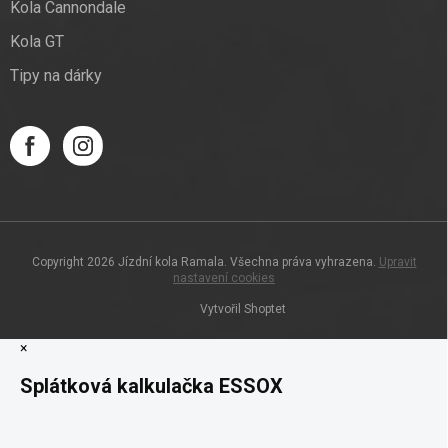
Kola Cannondale
Kola GT
Tipy na dárky
Copyright 2026
Jízdní kola Ramala
. Všechna práva vyhrazena.
Upravit
nastavení cookies
Vytvořil Shoptet
×
Splátková kalkulačka ESSOX