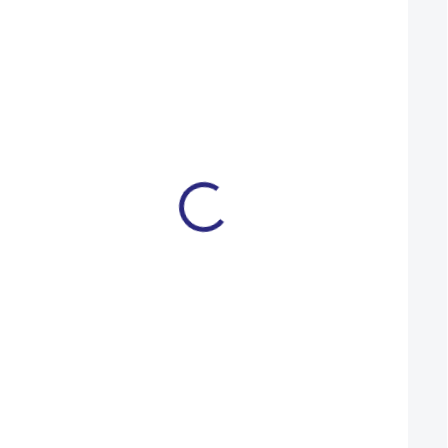
VÝPRODEJ
XS
M
L
Světlo Author přední &
Merida CROSSWAY
zadní A-DoubleShot 250 /
Silk Champagne(Bl
12 lm USB černá
2024
499 Kč
23 990 Kč
269 Kč
18 990 Kč
SKLADEM
Do košíku
Detail