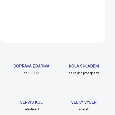
(26x1,75-2,125) AV
DUNLOP-GV
109 Kč
129 Kč
SKLADEM
SKLADEM U 
Do košíku
Do košíku
DOPRAVA ZDARMA
KOLA SKLADEM
od 1000 Kč
na našich prodejnách
SERVIS KOL
VELKÝ VÝBĚR
i elektrokol
značek