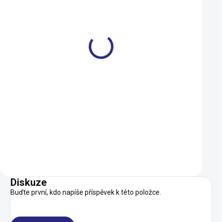
Plášť Maxxis Ikon drát
Olej MOTOREX CH
29x2.20 60tpi
LUBE ALLROUND 
K12 (310214)
749 Kč
239 Kč
559 Kč
229 Kč
SKLADEM
Do košíku
Do košíku
Diskuze
Buďte první, kdo napíše příspěvek k této položce.