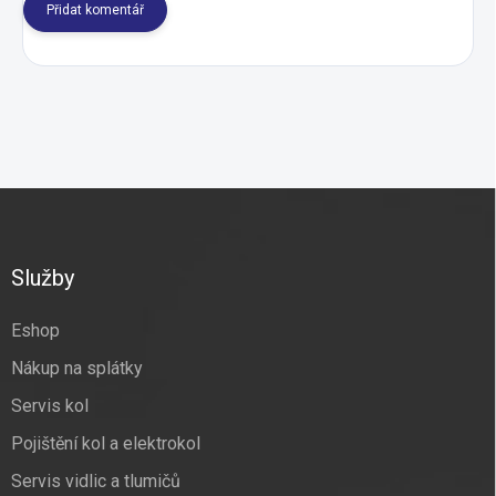
Přidat komentář
Z
á
p
a
Služby
t
í
Eshop
Nákup na splátky
Servis kol
Pojištění kol a elektrokol
Servis vidlic a tlumičů