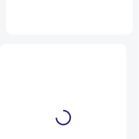
DETAILNÍ INFORMACE
ZEPTAT SE
HLÍDAT
Mohlo by se vám také líbit
Duše Kenda 559-47/57
Duše CST 26x1.75/