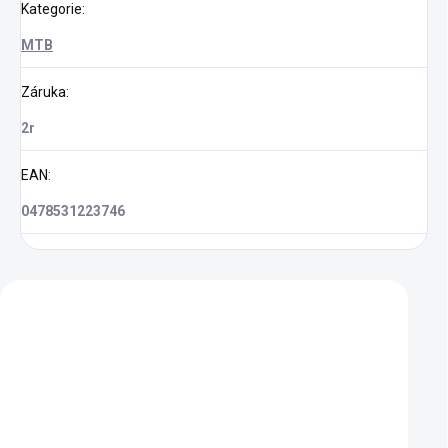
Kategorie
:
MTB
Záruka
:
2r
EAN
:
0478531223746
Zákazníci také nakoupili