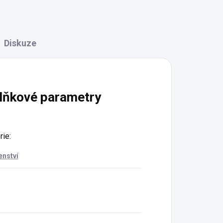
Diskuze
lňkové parametry
rie
:
enství
: