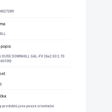
4027289
rma
:
ILL
 popis
:
 DUŠE DOWNHILL GAL-FV 26x2.50 2.70
560100)
ost
:
g
čka
:
 produktů jsou pouze orientační.