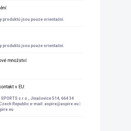
ění
:
 produktů jsou pouze orientační.
 produktů jsou pouze orientační.
ové množství
:
ontakt v EU
:
SPORTS s.r.o., Jinačovice 514, 664 34
Czech Republic e-mail: aspire@aspire.eu |
pire.eu