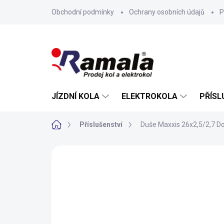
Přejít
Obchodní podmínky
Ochrany osobních údajů
P
na
obsah
JÍZDNÍ KOLA
ELEKTROKOLA
PŘÍSL
Domů
Příslušenství
Duše Maxxis 26x2,5/2,7 Dow
ZNAČKA:
MAXXIS