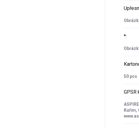
Upřesn
Obrázky
*
:
Obrázky
Karton
50 pcs
GPSR k
ASPIRE 
Kuřim, 
www.as