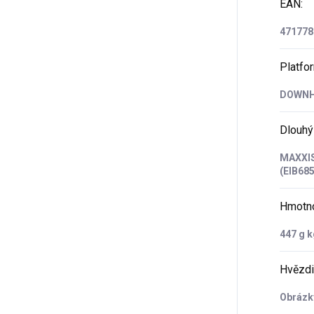
EAN
:
471778
Platfo
DOWNH
Dlouhý
MAXXIS
(EIB68
Hmotn
447 g k
Hvězdi
Obrázky