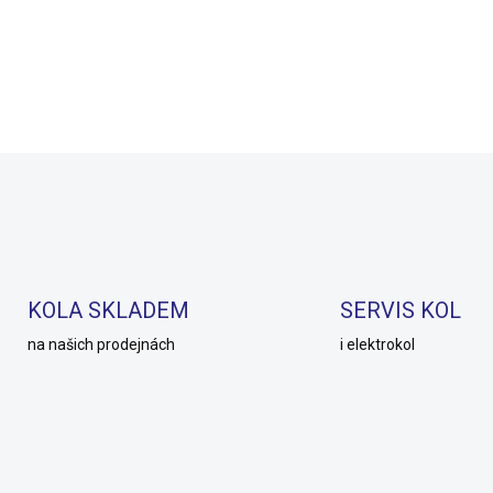
 Kč
399 Kč
SKLADEM
 Kč
Do košíku
Do košíku
KOLA SKLADEM
SERVIS KOL
na našich prodejnách
i elektrokol