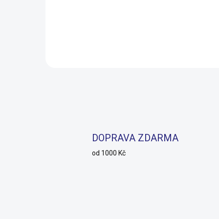
239
559 Kč
229
Do košíku
DOPRAVA ZDARMA
od 1000 Kč