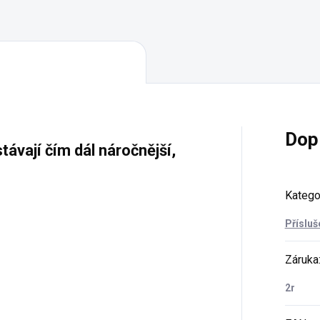
Dop
távají čím dál náročnější,
Katego
Přísluš
Záruka
2r