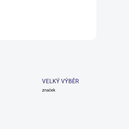
1 199 Kč
469 Kč
1 019 Kč
SKLADEM U DODAVATELE
Do košíku
VELKÝ VÝBĚR
značek