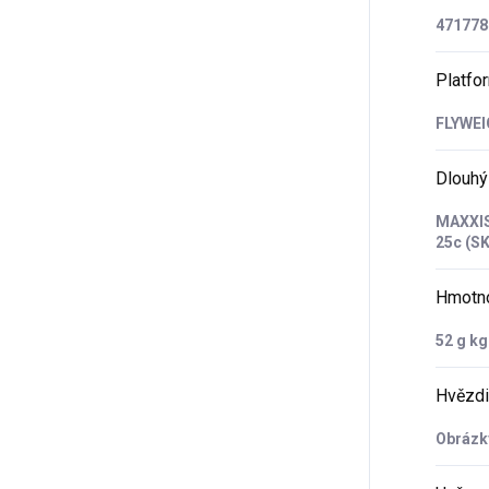
471778
Platfo
FLYWE
Dlouhý
MAXXIS
25c (S
Hmotn
52 g kg
Hvězdi
Obrázky