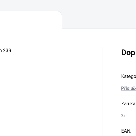
m 239
Dop
Katego
Přísluš
Záruka
2r
EAN
: