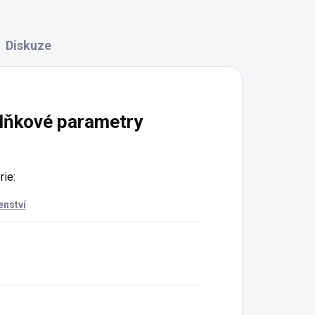
Diskuze
lňkové parametry
rie
:
enství
: