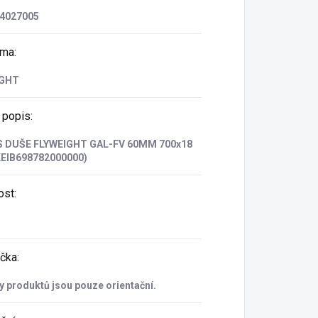
4027005
rma
:
IGHT
 popis
:
 DUŠE FLYWEIGHT GAL-FV 60MM 700x18
KEIB698782000000)
ost
:
čka
:
 produktů jsou pouze orientační.