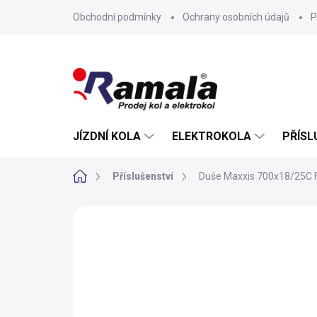
Přejít
Obchodní podmínky
Ochrany osobních údajů
P
na
obsah
JÍZDNÍ KOLA
ELEKTROKOLA
PŘÍSL
Domů
Příslušenství
Duše Maxxis 700x18/25C 
ZNAČKA:
MAXXIS