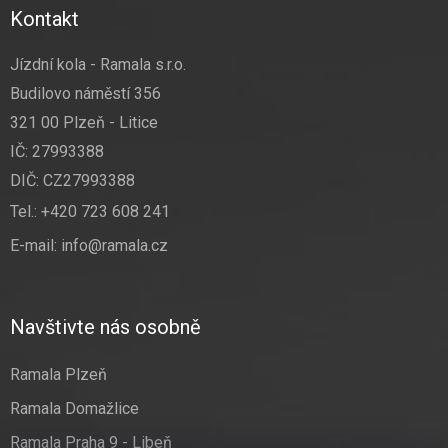
Kontakt
Jízdní kola - Ramala s.r.o.
Budilovo náměstí 356
321 00 Plzeň - Litice
IČ: 27993388
DIČ: CZ27993388
Tel.:
+420 723 608 241
E-mail:
info@ramala.cz
Navštivte nás osobně
Ramala Plzeň
Ramala Domažlice
Ramala Praha 9 - Libeň