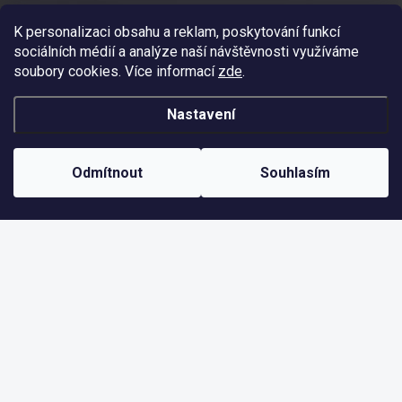
Ramala Tábor
K personalizaci obsahu a reklam, poskytování funkcí
sociálních médií a analýze naší návštěvnosti využíváme
Ramala Klatovy
soubory cookies. Více informací
zde
.
Nastavení
Nejoblíbenější kategorie
Brýle a přilby Uvex
Odmítnout
Souhlasím
Elektrokola Crussis
Kola Cannondale
Kola GT
Tipy na dárky