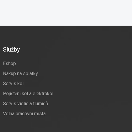
Z
á
p
a
Služby
t
í
Eshop
Nákup na splátky
Servis kol
Pojištění kol a elektrokol
Servis vidlic a tlumičů
Volná pracovní místa