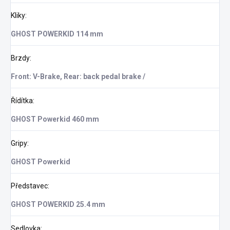
Kliky
:
GHOST POWERKID 114 mm
Brzdy
:
Front: V-Brake, Rear: back pedal brake /
Řídítka
:
GHOST Powerkid 460 mm
Gripy
:
GHOST Powerkid
Představec
:
GHOST POWERKID 25.4 mm
Sedlovka
: