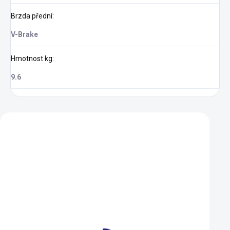
Brzda přední
:
V-Brake
Hmotnost kg
:
9.6
Zákazníci také nakoupili