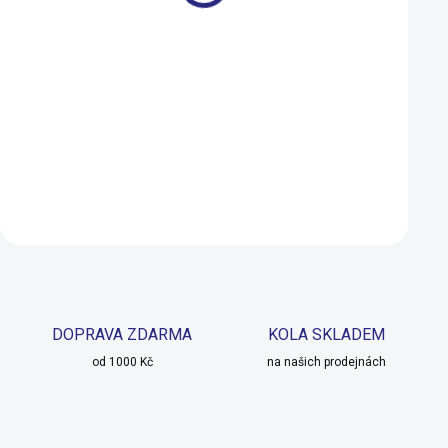
Merida MATTS J.16 Matt
Author Orbit 16 20
Purple(White/Red) 2022
modrá/zelená
9 990 Kč
7 290 Kč
8 490 Kč
3 990 Kč
SKLADEM U DODAVATELE
Do košíku
Do košíku
DOPRAVA ZDARMA
KOLA SKLADEM
od 1000 Kč
na našich prodejnách