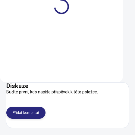
Dárkový poukaz Ramala 1
Duše Kenda 406-4
000 Kč
(20x1,75-2,125) AV
1 000 Kč
109 Kč
SKLADEM
Do košíku
Do košíku
Diskuze
Buďte první, kdo napíše příspěvek k této položce.
Přidat komentář