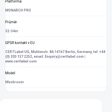
Platforma
:
MONARCH PRO
Průměr
:
32-34m
GPSR kontakt v EU
:
CERTLabel UG, Muhlenstr. 8A 14167 Berlin, Germany, tel: +44
(0) 203 137 2252, email: Enquiry@certlabel.com |
www.certlabel.com
Model
:
Mushroom
Zákazníci také nakoupili