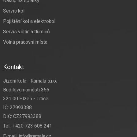
Nákup na splátky
Servis kol
Pojištění kol a elektrokol
Servis vidlic a tlumičů
Volná pracovní místa
Kontakt
Jízdní kola - Ramala s.r.o.
Budilovo náměstí 356
321 00 Plzeň - Litice
IČ: 27993388
DIČ: CZ27993388
Tel.:
+420 723 608 241
E-mail:
info@ramala.cz