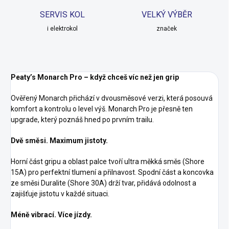
SERVIS KOL
VELKÝ VÝBĚR
i elektrokol
značek
Peaty’s Monarch Pro – když chceš víc než jen grip
Ověřený Monarch přichází v dvousměsové verzi, která posouvá
komfort a kontrolu o level výš. Monarch Pro je přesně ten
upgrade, který poznáš hned po prvním trailu.
Dvě směsi. Maximum jistoty.
Horní část gripu a oblast palce tvoří ultra měkká směs (Shore
15A) pro perfektní tlumení a přilnavost. Spodní část a koncovka
ze směsi Duralite (Shore 30A) drží tvar, přidává odolnost a
zajišťuje jistotu v každé situaci.
Méně vibrací. Více jízdy.