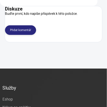
Diskuze
Buďte první, kdo napíše příspěvek k této položce.
Přidat komentář
Z
á
p
a
Služby
t
í
Eshop