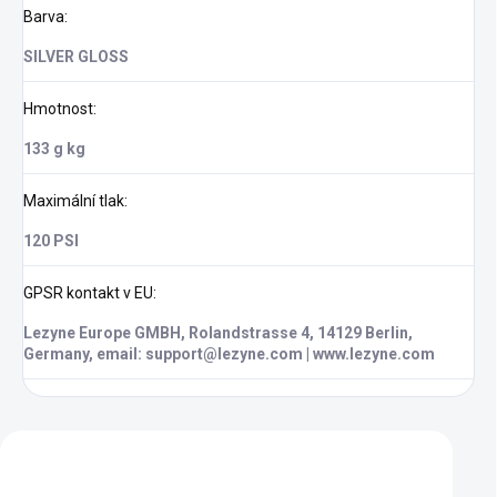
Barva
:
SILVER GLOSS
Hmotnost
:
133 g kg
Maximální tlak
:
120 PSI
GPSR kontakt v EU
:
Lezyne Europe GMBH, Rolandstrasse 4, 14129 Berlin,
Germany, email: support@lezyne.com | www.lezyne.com
Zákazníci také nakoupili