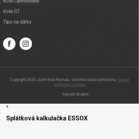
Kola Cannondale
Kola GT
Tipy na dárky
Copyright 2026
Jízdní kola Ramala
. Všechna práva vyhrazena.
Upravit
nastavení cookies
Vytvořil Shoptet
×
Splátková kalkulačka ESSOX