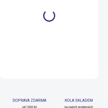
Hustilka Lezyne Alloy
Hustilka Lezyne Ha
Drive S blk/hi gloss
Drive HP M silver
890 Kč
1 140 Kč
990 Kč
SKLADEM
Do košíku
Detail
DOPRAVA ZDARMA
KOLA SKLADEM
od 1000 Kč
na našich prodejnách