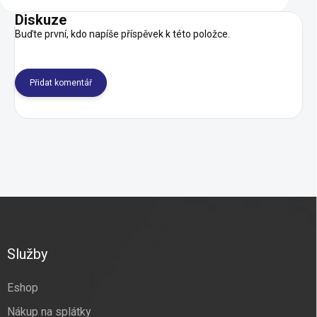
Diskuze
Buďte první, kdo napíše příspěvek k této položce.
Přidat komentář
Z
á
p
a
Služby
t
í
Eshop
Nákup na splátky