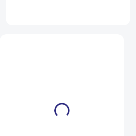
DETAILNÍ INFORMACE
ZEPTAT SE
HLÍDAT
Mohlo by se vám také líbit
Pedály Author APD-128-
Pedály Author APD
Nsl EPB černá/šedá
Junior zelená-neo