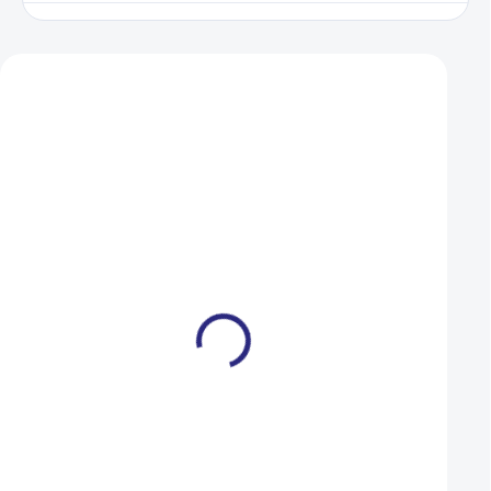
Zákazníci také nakoupili
VÝPRODEJ
XS
L
Gripy Author AGR R40
Merida ONE-FORTY
GripLock černá
Met. Merida Green
2024
299 Kč
59 990 Kč
225 Kč
41 990 Kč
SKLADEM