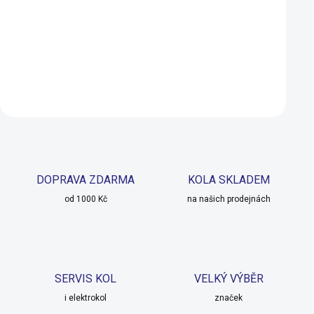
199 Kč
150 Kč
162 Kč
106 Kč
SKLADEM U DODAVATELE
SKLADEM U 
Do košíku
Do košíku
DOPRAVA ZDARMA
KOLA SKLADEM
od 1000 Kč
na našich prodejnách
SERVIS KOL
VELKÝ VÝBĚR
i elektrokol
značek