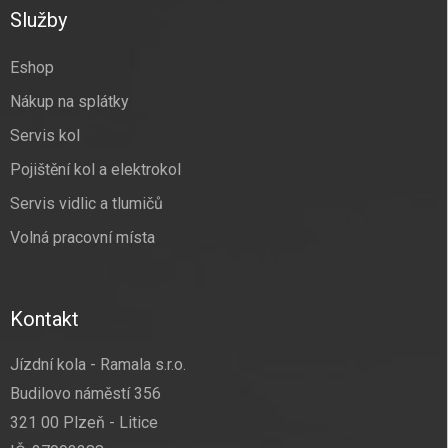
a
Služby
t
í
Eshop
Nákup na splátky
Servis kol
Pojištění kol a elektrokol
Servis vidlic a tlumičů
Volná pracovní místa
Kontakt
Jízdní kola - Ramala s.r.o.
Budilovo náměstí 356
321 00 Plzeň - Litice