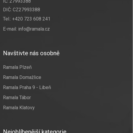
IČ: 27993388
DIČ: CZ27993388
Tel.:
+420 723 608 241
E-mail:
info@ramala.cz
Navštivte nás osobně
Ramala Plzeň
Ramala Domažlice
Ramala Praha 9 - Libeň
Ramala Tábor
Ramala Klatovy
Nejoblíbenější kategorie