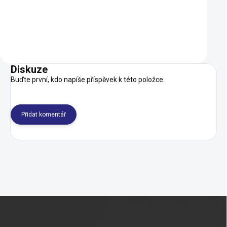
SKLADEM U 
Do košíku
Detail
Diskuze
Buďte první, kdo napíše příspěvek k této položce.
Přidat komentář
Z
á
p