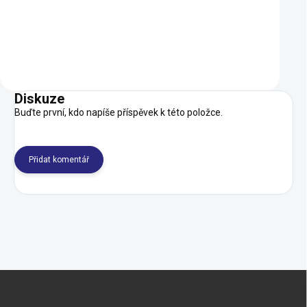
NA DOTAZ
Detail
Do košíku
Diskuze
Buďte první, kdo napíše příspěvek k této položce.
Přidat komentář
Z
á