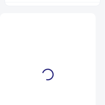
Zákazníci také nakoupili
Brašna Fidlock Twist
Láhev Crussis 750 
Toolbox
zelená
169 Kč
1 090 Kč
981 Kč