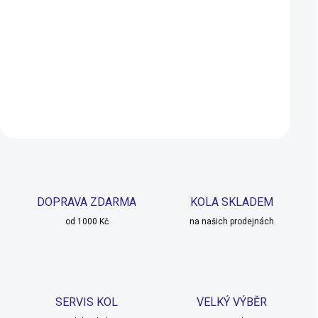
ABC Fly 33 černý
černá/růžová
250 Kč
299 Kč
199 Kč
199 Kč
SKLADEM U DODAVATELE
Do košíku
Do košíku
DOPRAVA ZDARMA
KOLA SKLADEM
od 1000 Kč
na našich prodejnách
SERVIS KOL
VELKÝ VÝBĚR