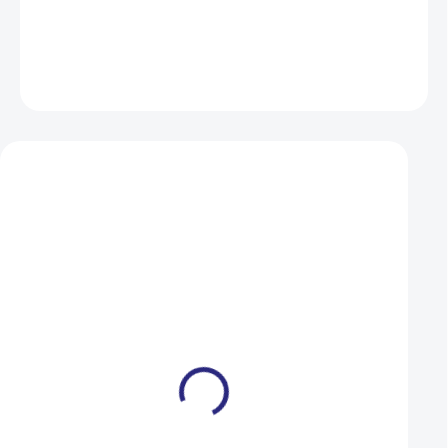
DETAILNÍ INFORMACE
ZEPTAT SE
HLÍDAT
Mohlo by se vám také líbit
Košík na láhev Author
Košík Author ABC