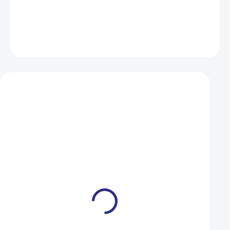
DETAILNÍ INFORMACE
ZEPTAT SE
HLÍDAT
Mohlo by se vám také líbit
Košík na láhev Author
Košík na láhev Aut