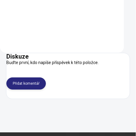
1 090 Kč
949 Kč
981 Kč
809 Kč
NA DOTAZ
Detail
Do košíku
Diskuze
Buďte první, kdo napíše příspěvek k této položce.
Přidat komentář
Z