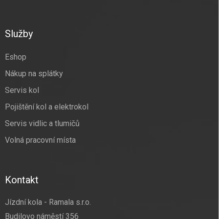
á
p
a
Služby
t
í
Eshop
Nákup na splátky
Servis kol
Pojištění kol a elektrokol
Servis vidlic a tlumičů
Volná pracovní místa
Kontakt
Jízdní kola - Ramala s.r.o.
Budilovo náměstí 356