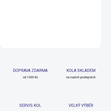
ABC-37 černá
ABC-37 bílá
250 Kč
250 Kč
SKLADEM U DODAVATELE
SKLADEM U 
Do košíku
Do košíku
DOPRAVA ZDARMA
KOLA SKLADEM
od 1000 Kč
na našich prodejnách
SERVIS KOL
VELKÝ VÝBĚR