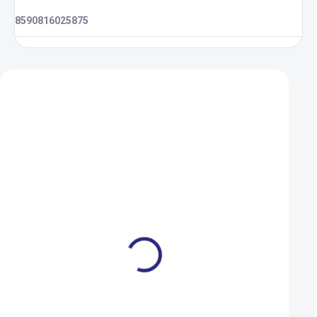
8590816025875
Zákazníci také nakoupili
Brašna Fidlock Twist
Plášť Continental 
Toolbox
King ShieldWall ke
29x2,2