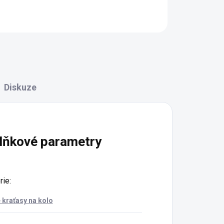
Detail
Do 
Diskuze
lňkové parametry
rie
:
kraťasy na kolo