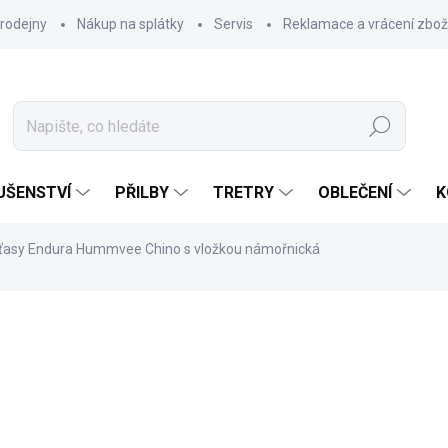
rodejny
Nákup na splátky
Servis
Reklamace a vrácení zbož
Hledat
UŠENSTVÍ
PŘILBY
TRETRY
OBLEČENÍ
K
ťasy Endura Hummvee Chino s vložkou námořnická
1 969 Kč
Měrná
NA DOTAZ
cena:
VARIANTA