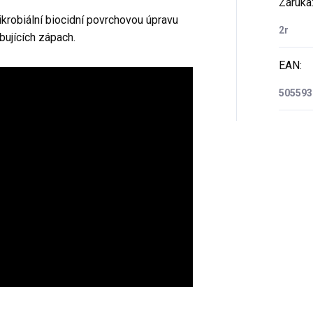
Záruka
ikrobiální biocidní povrchovou úpravu
2r
bujících zápach.
EAN
:
505593