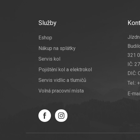
Z
á
p
a
Služby
Kont
t
í
Jízdní
Eshop
Budil
Nákup na splátky
321 0
Servis kol
IČ: 2
Pojištění kol a elektrokol
DIČ:
Servis vidlic a tlumičů
Tel.:
+
Volná pracovní místa
E-mai