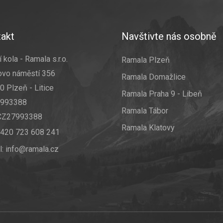
akt
Navštivte nás osobně
 kola - Ramala s.r.o.
Ramala Plzeň
ovo náměstí 356
Ramala Domažlice
0 Plzeň - Litice
Ramala Praha 9 - Libeň
7993388
Ramala Tábor
 CZ27993388
Ramala Klatovy
420 723 608 241
l:
info@ramala.cz