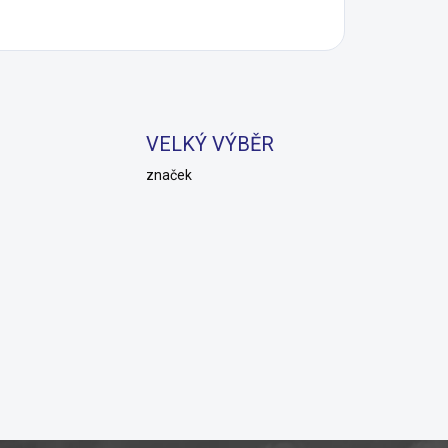
VELKÝ VÝBĚR
značek