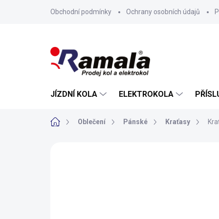
Přejít
Obchodní podmínky
Ochrany osobních údajů
P
na
obsah
JÍZDNÍ KOLA
ELEKTROKOLA
PŘÍSL
Domů
Oblečení
Pánské
Kraťasy
Kra
ZNAČKA:
ENDURA