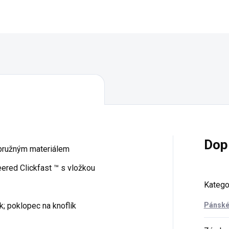
Detail
Detail
Dop
pružným materiálem
neered Clickfast ™ s vložkou
Katego
k; poklopec na knoflík
Pánské 