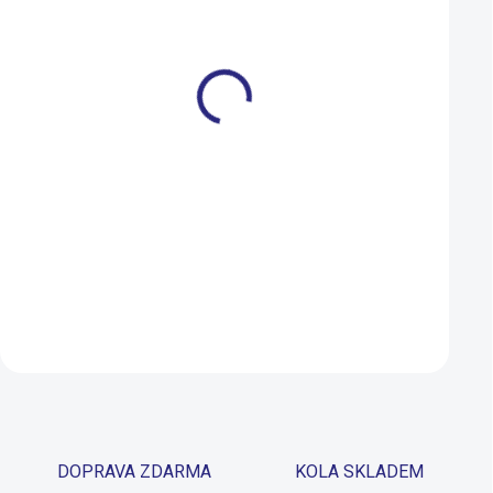
30
34
Kraťasy Endura Hummvee
Kraťasy Horsefeat
Chino s vložkou houbová
STOKER (black)
1 969 Kč
1 899 Kč
1 519 Kč
NA DOTAZ
Detail
Detail
DOPRAVA ZDARMA
KOLA SKLADEM