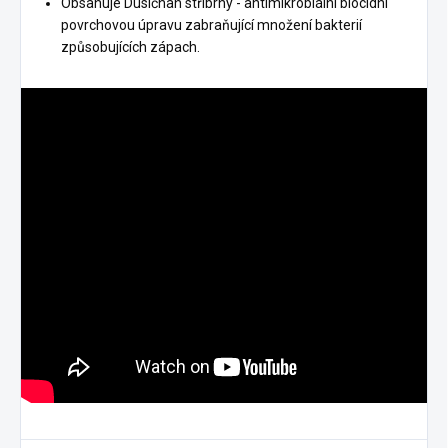
Obsahuje Dusičnan stříbrný - antimikrobiální biocidní
povrchovou úpravu zabraňující množení bakterií
způsobujících zápach.