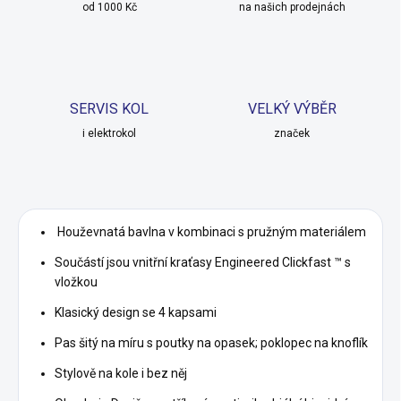
od 1000 Kč
na našich prodejnách
SERVIS KOL
VELKÝ VÝBĚR
i elektrokol
značek
Houževnatá bavlna v kombinaci s pružným materiálem
Součástí jsou vnitřní kraťasy Engineered Clickfast ™ s
vložkou
Klasický design se 4 kapsami
Pas šitý na míru s poutky na opasek; poklopec na knoflík
Stylově na kole i bez něj