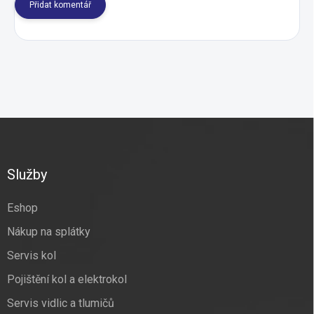
Přidat komentář
Z
á
p
a
Služby
t
í
Eshop
Nákup na splátky
Servis kol
Pojištění kol a elektrokol
Servis vidlic a tlumičů