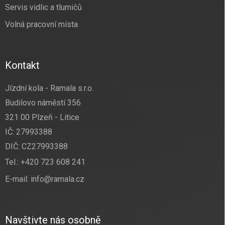
Servis vidlic a tlumičů
Volná pracovní místa
Kontakt
Jízdní kola - Ramala s.r.o.
Budilovo náměstí 356
321 00 Plzeň - Litice
IČ: 27993388
DIČ: CZ27993388
Tel.:
+420 723 608 241
E-mail:
info@ramala.cz
Navštivte nás osobně