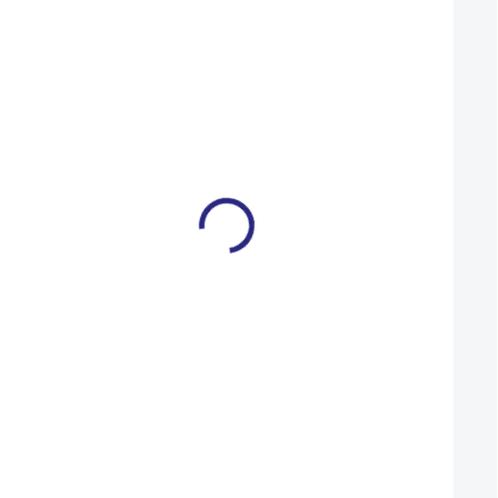
32
34
28
30
Kraťasy Horsefeathers
Kraťasy Craft Adop
VENTURE (black)
černé
1 799 Kč
1 790 Kč
1 439 Kč
1 432 Kč
SKLADEM
Detail
Do košíku