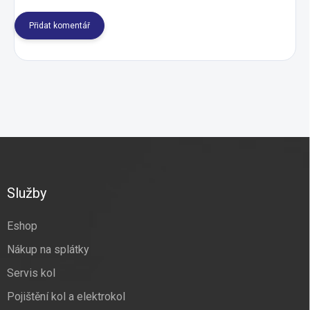
Přidat komentář
Z
á
p
a
Služby
t
í
Eshop
Nákup na splátky
Servis kol
Pojištění kol a elektrokol