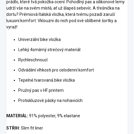
prádlo, které tvá pokožka ocení. Pohodlný pas a silikonové lemy
udrží vše na svém místě, ať už šlapeš sebevíc. A třešnička na
dortu? Prémiová Italská vložka, která tvému pozadí zaručí
luxusní komfort. Vklouzni do nich pod své oblíbené šortky a
vyraž!
Univerzální bike vložka
Lehký 4směrný strečový materiál
Rychleschnoucí
Odvádění vlhkosti pro celodenní komfort
Tepelně tvarovaná bike vložka
Pružný pas v HF printem
Protiskluzové pásky na nohavicích
MATERIÁL:
91% polyester, 9% elastane
STŘIH:
Slim fit liner