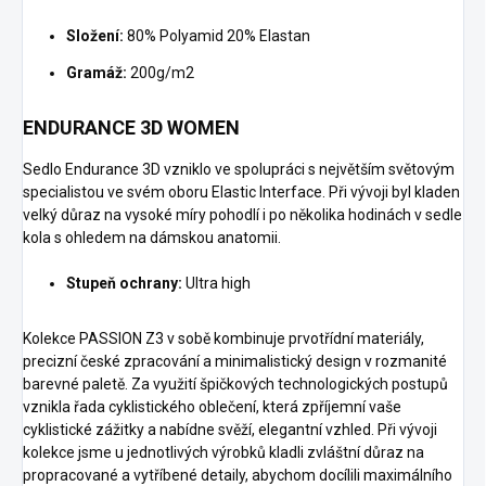
Složení:
80% Polyamid 20% Elastan
Gramáž:
200g/m2
ENDURANCE 3D WOMEN
Sedlo Endurance 3D vzniklo ve spolupráci s největším světovým
specialistou ve svém oboru Elastic Interface. Při vývoji byl kladen
velký důraz na vysoké míry pohodlí i po několika hodinách v sedle
kola s ohledem na dámskou anatomii.
Stupeň ochrany:
Ultra high
Kolekce PASSION Z3 v sobě kombinuje prvotřídní materiály,
precizní české zpracování a minimalistický design v rozmanité
barevné paletě. Za využití špičkových technologických postupů
vznikla řada cyklistického oblečení, která zpříjemní vaše
cyklistické zážitky a nabídne svěží, elegantní vzhled. Při vývoji
kolekce jsme u jednotlivých výrobků kladli zvláštní důraz na
propracované a vytříbené detaily, abychom docílili maximálního