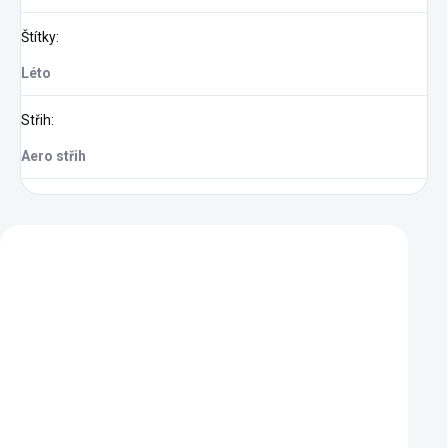
Štítky
:
Léto
Střih
:
Aero střih
Zákazníci také nakoupili