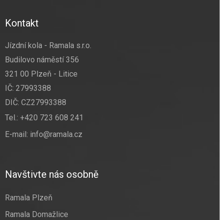
Kontakt
Jízdní kola - Ramala s.r.o.
Budilovo náměstí 356
321 00 Plzeň - Litice
IČ: 27993388
DIČ: CZ27993388
Tel.:
+420 723 608 241
E-mail:
info@ramala.cz
Navštivte nás osobně
Ramala Plzeň
Ramala Domažlice