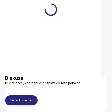
Duše Kenda 406-47/57
Dárkový poukaz R
(20x1,75-2,125) AV
000 Kč
109 Kč
1 000 Kč
SKLADEM
Do košíku
Do košíku
Diskuze
Buďte první, kdo napíše příspěvek k této položce.
Přidat komentář