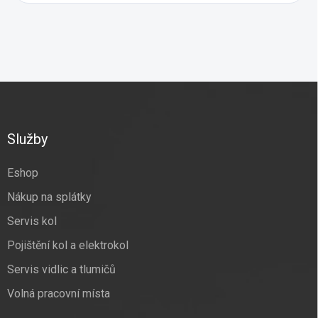
Z
á
p
a
Služby
t
í
Eshop
Nákup na splátky
Servis kol
Pojištění kol a elektrokol
Servis vidlic a tlumičů
Volná pracovní místa