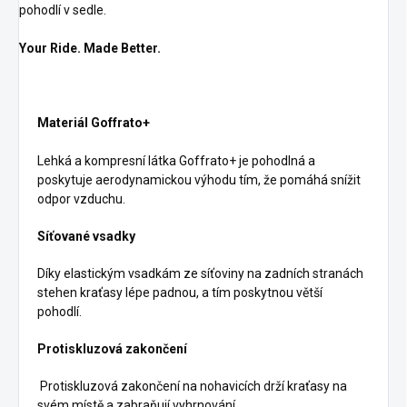
pohodlí v sedle.
Your Ride. Made Better.
Materiál Goffrato+
Lehká a kompresní látka Goffrato+ je pohodlná a
poskytuje aerodynamickou výhodu tím, že pomáhá snížit
odpor vzduchu.
Síťované vsadky
Díky elastickým vsadkám ze síťoviny na zadních stranách
stehen kraťasy lépe padnou, a tím poskytnou větší
pohodlí.
Protiskluzová zakončení
Protiskluzová zakončení na nohavicích drží kraťasy na
svém místě a zabraňují vyhrnování.