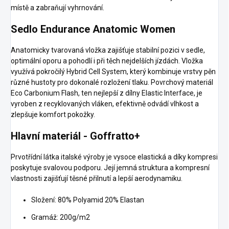
místě a zabraňují vyhrnování.
Sedlo Endurance Anatomic Women
Anatomicky tvarovaná vložka zajišťuje stabilní pozici v sedle,
optimální oporu a pohodlí i při těch nejdelších jízdách. Vložka
využívá pokročilý Hybrid Cell System, který kombinuje vrstvy pěn
různé hustoty pro dokonalé rozložení tlaku. Povrchový materiál
Eco Carbonium Flash, ten nejlepší z dílny Elastic Interface, je
vyroben z recyklovaných vláken, efektivně odvádí vlhkost a
zlepšuje komfort pokožky.
Hlavní materiál - Goffratto+
Prvotřídní látka italské výroby je vysoce elastická a díky kompresi
poskytuje svalovou podporu. Její jemná struktura a kompresní
vlastnosti zajišťují těsné přilnutí a lepší aerodynamiku.
Složení: 80% Polyamid 20% Elastan
Gramáž: 200g/m2