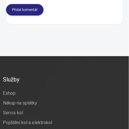
Přidat komentář
Z
á
p
a
Služby
t
í
Eshop
Nákup na splátky
Servis kol
Pojištění kol a elektrokol