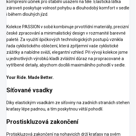
kompresní účinek pro stabilní usazení na těle. Elastická látka
zároveň poskytuje volnost pohybu a dlouhodobý komfort v sedle
i během dlouhých jízd.
Kolekce PASSION v sobě kombinuje prvotřídní materiály, precizní
české zpracování a minimalistický design v rozmanité barevné
paletě. Za využití špičkových technologických postupů vznikla
řada cyklistického oblečení, která zpříjemní vaše cyklistické
zážitky a nabídne svěží, elegantní vzhled. Při vývoji kolekce jsme
u jednotlivých výrobků kladli zvláštní důraz na propracované a
vytříbené detaily, abychom docílili maximálního pohodlí v sedle.
Your Ride. Made Better.
Síťované vsadky
Díky elastickým vsadkám ze síťoviny na zadních stranách stehen
kraťasy lépe padnou, a tím poskytnou větší pohodlí.
Prostiskluzová zakončení
Protiskluzová zakončení na nohavicích drží kraťasy na svém