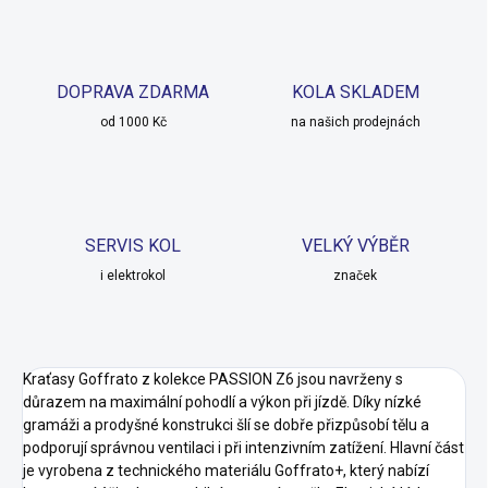
DOPRAVA ZDARMA
KOLA SKLADEM
od 1000 Kč
na našich prodejnách
SERVIS KOL
VELKÝ VÝBĚR
i elektrokol
značek
Kraťasy Goffrato z kolekce PASSION Z6 jsou navrženy s
důrazem na maximální pohodlí a výkon při jízdě. Díky nízké
gramáži a prodyšné konstrukci šlí se dobře přizpůsobí tělu a
podporují správnou ventilaci i při intenzivním zatížení. Hlavní část
je vyrobena z technického materiálu Goffrato+, který nabízí