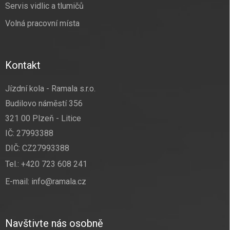
Servis vidlic a tlumičů
Volná pracovní místa
Kontakt
Jízdní kola - Ramala s.r.o.
Budilovo náměstí 356
321 00 Plzeň - Litice
IČ: 27993388
DIČ: CZ27993388
Tel.:
+420 723 608 241
E-mail:
info@ramala.cz
Navštivte nás osobně