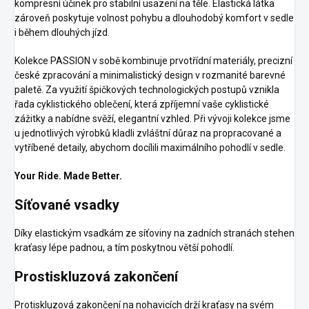
kompresní účinek pro stabilní usazení na těle. Elastická látka
zároveň poskytuje volnost pohybu a dlouhodobý komfort v sedle
i během dlouhých jízd.
Kolekce PASSION v sobě kombinuje prvotřídní materiály, precizní
české zpracování a minimalistický design v rozmanité barevné
paletě. Za využití špičkových technologických postupů vznikla
řada cyklistického oblečení, která zpříjemní vaše cyklistické
zážitky a nabídne svěží, elegantní vzhled. Při vývoji kolekce jsme
u jednotlivých výrobků kladli zvláštní důraz na propracované a
vytříbené detaily, abychom docílili maximálního pohodlí v sedle.
Your Ride. Made Better.
Síťované vsadky
Díky elastickým vsadkám ze síťoviny na zadních stranách stehen
kraťasy lépe padnou, a tím poskytnou větší pohodlí.
Prostiskluzová zakončení
Protiskluzová zakončení na nohavicích drží kraťasy na svém