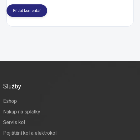
Přidat komentář
Z
á
p
a
Služby
t
í
Eshop
Nákup na splátky
Servis kol
Pojištění kol a elektrokol