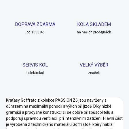
DOPRAVA ZDARMA
KOLA SKLADEM
od 1000 Kč
na našich prodejnách
SERVIS KOL
VELKÝ VÝBĚR
i elektrokol
značek
Kraťasy Goffrato z kolekce PASSION Z6 jsou navrženy s
důrazem na maximální pohodlí a výkon při jízdě. Díky nízké
gramáži a prodyšné konstrukci šlí se dobře přizpůsobí tělu a
podporují správnou ventilaci i při intenzivním zatížení. Hlavní část
je vyrobena z technického materiálu Goffrato+, který nabízí