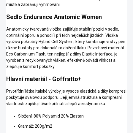
místě a zabraňují vyhrnování.
Sedlo Endurance Anatomic Women
Anatomicky tvarovaná vložka zajišťuje stabilní pozici v sedle,
optimální oporu a pohodlí i při těch nejdelších jízdách. Vložka
využívá pokročilý Hybrid Cell System, který kombinuje vrstvy pěn
různé hustoty pro dokonalé rozložení tlaku. Povrchový materiál
Eco Carbonium Flash, ten nejlepší z dílny Elastic Interface, je
vyroben z recyklovaných vláken, efektivně odvádí vlhkost a
zlepšuje komfort pokožky.
Hlavní materiál - Goffratto+
Prvotřídní látka italské výroby je vysoce elastická a díky kompresi
poskytuje svalovou podporu. Její jemná struktura a kompresní
vlastnosti zajišťují těsné přilnutí a lepší aerodynamiku.
Složení: 80% Polyamid 20% Elastan
Gramáž: 200g/m2