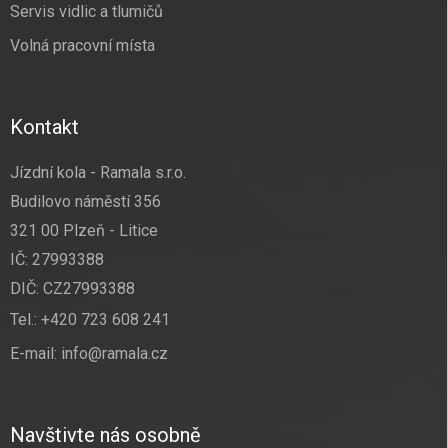
Servis vidlic a tlumičů
Volná pracovní místa
Kontakt
Jízdní kola - Ramala s.r.o.
Budilovo náměstí 356
321 00 Plzeň - Litice
IČ: 27993388
DIČ: CZ27993388
Tel.:
+420 723 608 241
E-mail:
info@ramala.cz
Navštivte nás osobně