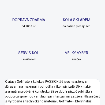
DOPRAVA ZDARMA
KOLA SKLADEM
od 1000 Kč
na našich prodejnách
SERVIS KOL
VELKÝ VÝBĚR
i elektrokol
značek
Kraťasy Goffrato z kolekce PASSION Z6 jsou navrženy s
důrazem na maximální pohodlí a výkon při jízdě. Díky nízké
gramáži a prodyšné konstrukci šlí se dobře přizpůsobí tělu a
podporují správnou ventilaci i při intenzivním zatížení. Hlavní část
je vyrobena z technického materiálu Goffrato+, který nabízí