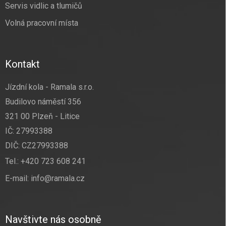
Servis vidlic a tlumičů
Volná pracovní místa
Kontakt
Jízdní kola - Ramala s.r.o.
Budilovo náměstí 356
321 00 Plzeň - Litice
IČ: 27993388
DIČ: CZ27993388
Tel.:
+420 723 608 241
E-mail:
info@ramala.cz
Navštivte nás osobně