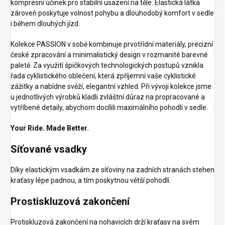
kompresní účinek pro stabilní usazení na těle. Elastická látka
zároveň poskytuje volnost pohybu a dlouhodobý komfort v sedle
i během dlouhých jízd.
Kolekce PASSION v sobě kombinuje prvotřídní materiály, precizní
české zpracování a minimalistický design v rozmanité barevné
paletě. Za využití špičkových technologických postupů vznikla
řada cyklistického oblečení, která zpříjemní vaše cyklistické
zážitky a nabídne svěží, elegantní vzhled. Při vývoji kolekce jsme
u jednotlivých výrobků kladli zvláštní důraz na propracované a
vytříbené detaily, abychom docílili maximálního pohodlí v sedle.
Your Ride. Made Better.
Síťované vsadky
Díky elastickým vsadkám ze síťoviny na zadních stranách stehen
kraťasy lépe padnou, a tím poskytnou větší pohodlí.
Prostiskluzová zakončení
Protiskluzová zakončení na nohavicích drží kraťasy na svém