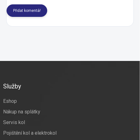
Přidat komentář
Z
á
p
a
Služby
t
í
Eshop
Nákup na splátky
Servis kol
Pojištění kol a elektrokol