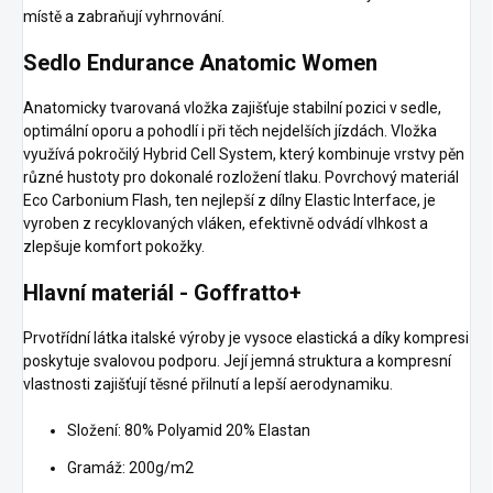
místě a zabraňují vyhrnování.
Sedlo Endurance Anatomic Women
Anatomicky tvarovaná vložka zajišťuje stabilní pozici v sedle,
optimální oporu a pohodlí i při těch nejdelších jízdách. Vložka
využívá pokročilý Hybrid Cell System, který kombinuje vrstvy pěn
různé hustoty pro dokonalé rozložení tlaku. Povrchový materiál
Eco Carbonium Flash, ten nejlepší z dílny Elastic Interface, je
vyroben z recyklovaných vláken, efektivně odvádí vlhkost a
zlepšuje komfort pokožky.
Hlavní materiál - Goffratto+
Prvotřídní látka italské výroby je vysoce elastická a díky kompresi
poskytuje svalovou podporu. Její jemná struktura a kompresní
vlastnosti zajišťují těsné přilnutí a lepší aerodynamiku.
Složení: 80% Polyamid 20% Elastan
Gramáž: 200g/m2