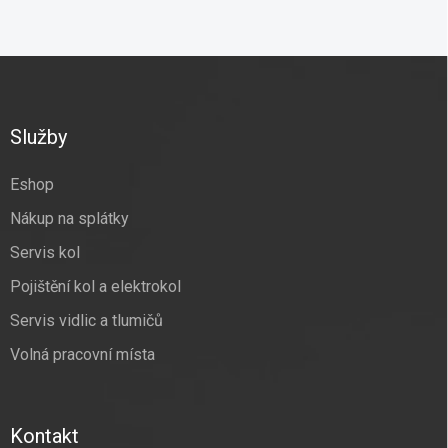
Z
á
p
a
Služby
t
í
Eshop
Nákup na splátky
Servis kol
Pojištění kol a elektrokol
Servis vidlic a tlumičů
Volná pracovní místa
Kontakt