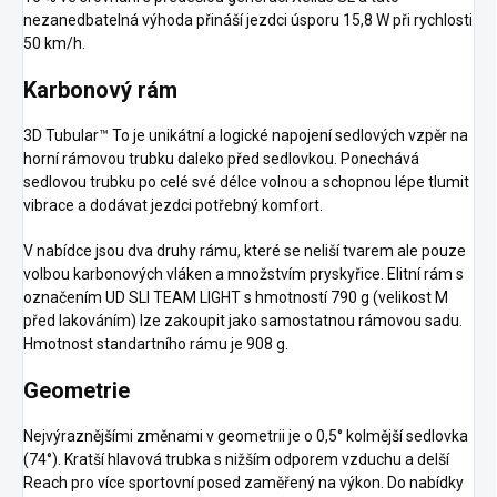
nezanedbatelná výhoda přináší jezdci úsporu 15,8 W při rychlosti
50 km/h.
Karbonový rám
3D Tubular™ To je unikátní a logické napojení sedlových vzpěr na
horní rámovou trubku daleko před sedlovkou. Ponechává
sedlovou trubku po celé své délce volnou a schopnou lépe tlumit
vibrace a dodávat jezdci potřebný komfort.
V nabídce jsou dva druhy rámu, které se neliší tvarem ale pouze
volbou karbonových vláken a množstvím pryskyřice. Elitní rám s
označením UD SLI TEAM LIGHT s hmotností 790 g (velikost M
před lakováním) lze zakoupit jako samostatnou rámovou sadu.
Hmotnost standartního rámu je 908 g.
Geometrie
Nejvýraznějšími změnami v geometrii je o 0,5° kolmější sedlovka
(74°). Kratší hlavová trubka s nižším odporem vzduchu a delší
Reach pro více sportovní posed zaměřený na výkon. Do nabídky