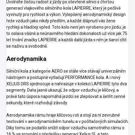
Uvolněte čistou radost z jízdy po otevřené silnici s čtvrtou
generací vlajkového silničního kola LAPIERRE, který je pečlivě
vyvinutý pro rychlost a výkon. Vylepšený aerodynamický design
řeže vzduch jako nikdy předtím, a každé šlápnutí vás žene
rychleji a hladčeji vpřed. Toto kolo není jen vyrobeno pro jízdu; je
to oslava vášně a neúnavného hledání dokonalosti už více jak 75
let trvání značky LAPIERRE a každá další jízda s ním je šancí cítit
se naživu a svobodně.
Aerodynamika
Silniční kola z kategorie AERO se stále více stávají univerzálním
nástrojem a postupně vytlačují PERFORMANCE kola. A i nový
XELIUS DRS sjednocuje a nahrazuje v kolekci LAPIERRE tyto dva
segmenty. Data jasně ukazují, že odpor vzduchu je klíčový, a
právě tato úspora napomáhá jezdci se zlepšovat a šetřit cenné
sekundy, které rozhodují závody.
Aerodynamika rámu hraje klíčovou roli a stojí za ní zevrubné
testování v aerodynamickém tunelu a v počítačových simulacích.
Díky tomu se podařilo snížit odpor vzduchu samotného rámu o
16 % ve srovnání s předešlou generaci Xelius SL a tato