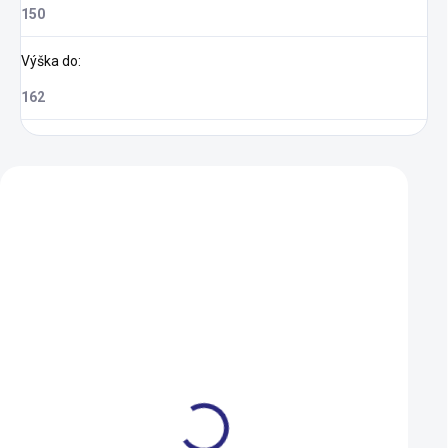
150
Výška do
:
162
Zákazníci také nakoupili