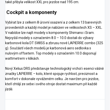
také přibyla velikost XXL pro jezdce nad 195 cm.
Cockpit a komponenty
Vybírat lze z celkem 8 úrovní osazení a z celkem 13 barevných
provedeních a každý model je nabízen ve velikostech XS – XXL.
V nabídce lze najít modely s komponenty Shimano i Sram.
Nejvyšší modely s označením 8.0 – 10.0 dostali do výbavy
karbonové kola DT SWISS a zbrusu nové LAPIERRE combo (325
g). Součástí všech modelů je karbonová aero sedlovka s
nulovým offsetem. Top modely s označením 10.0 disponují
wattmetrem v klikách.
Nový Xelius DRS představuje technologický vrchol i esenci vášně
značky LAPIERRE – kolo, které spojuje rychlost, preciznost a
komfort v dokonale vyváženém celku. Je navržen pro jezdce,
kteří chtějí ze sebe i svého stroje dostat maximum při každé
jízdě.