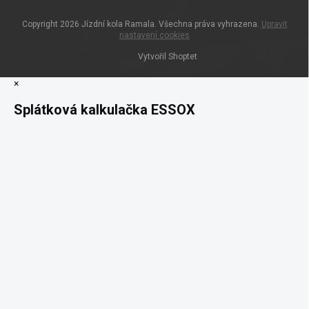
Copyright 2026
Jízdní kola Ramala
. Všechna práva vyhrazena.
Upravit
nastavení cookies
Vytvořil Shoptet
×
Splátková kalkulačka ESSOX