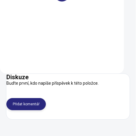
Duše Kenda 406-47/57
Dárkový poukaz R
(20x1,75-2,125) AV
000 Kč
109 Kč
1 000 Kč
SKLADEM
Do košíku
Do košíku
Diskuze
Buďte první, kdo napíše příspěvek k této položce.
Přidat komentář