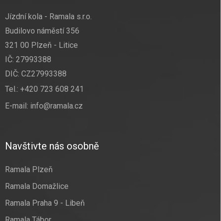
Jízdní kola - Ramala s.r.o.
Budilovo náměstí 356
321 00 Plzeň - Litice
IČ: 27993388
DIČ: CZ27993388
Tel.:
+420 723 608 241
E-mail:
info@ramala.cz
Navštivte nás osobně
Ramala Plzeň
Ramala Domažlice
Ramala Praha 9 - Libeň
Ramala Tábor