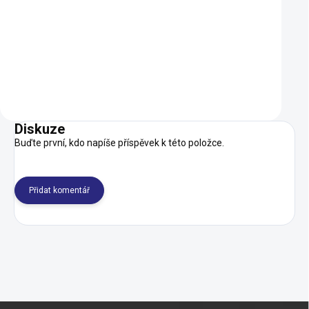
1 599 Kč
990 Kč
1 439 Kč
802 Kč
SKLADEM
Do košíku
Detail
Diskuze
Buďte první, kdo napíše příspěvek k této položce.
Přidat komentář
Z