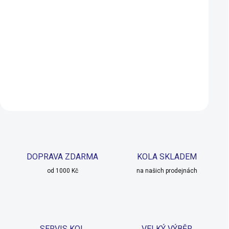
Flea na přilbu, kšiltovku
MAX1 Energy USB 
přilbu
199 Kč
109 Kč
89 Kč
98 Kč
SKLADEM
Do košíku
Do košíku
DOPRAVA ZDARMA
KOLA SKLADEM
od 1000 Kč
na našich prodejnách
SERVIS KOL
VELKÝ VÝBĚR