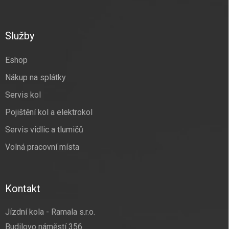
á
p
a
Služby
t
í
Eshop
Nákup na splátky
Servis kol
Pojištění kol a elektrokol
Servis vidlic a tlumičů
Volná pracovní místa
Kontakt
Jízdní kola - Ramala s.r.o.
Budilovo náměstí 356