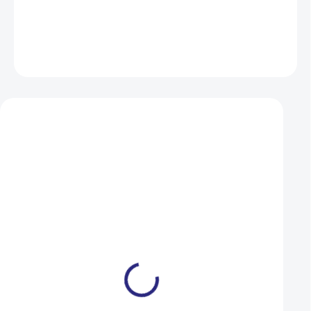
DETAILNÍ INFORMACE
ZEPTAT SE
HLÍDAT
Mohlo by se vám také líbit
Držák světla Blackburn
Držák předního svě