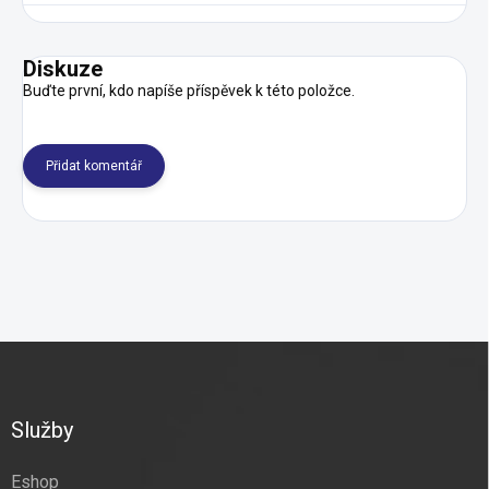
Diskuze
Buďte první, kdo napíše příspěvek k této položce.
Přidat komentář
Z
á
p
a
Služby
t
í
Eshop