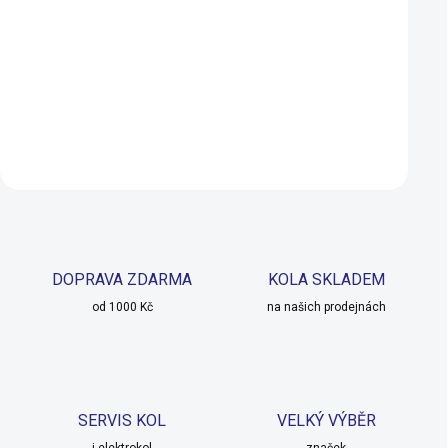
cyklopočítač CD300DW
HR-12 Bluetooth
(#169-9233) černá
(#1603980) černá
1 000 Kč
1 700 Kč
SKLADEM U DODAVATELE
SKLADEM U 
Do košíku
Do košíku
DOPRAVA ZDARMA
KOLA SKLADEM
od 1000 Kč
na našich prodejnách
SERVIS KOL
VELKÝ VÝBĚR