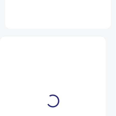
DETAILNÍ INFORMACE
ZEPTAT SE
HLÍDAT
Mohlo by se vám také líbit
Sensor Cateye
Snímač Cateye TF