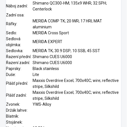
Shimano QC300-HM; 135x9 WHR; 32 SPH;
Náboj zadní:
Centerlock
Zadní osa:
MERIDA COMP TK; 20 IWR; 17 HRI; MAT
Ráfky:
aluminium
Sedlo:
MERIDA Cross Sport
Sedlová
MERIDA EXPERT
objímka:
Sedlovka:
MERIDA TK; 30.9 DSP; 10 SSB; 45 SST
Řazení přední:
Shimano CUES U6000
Řazení zadní:
Shimano CUES U6000
Paprsky:
Black stainless
Duše:
Lite
Maxxis Overdrive Excel; 700x40C; wire; reflective
Plášť přední:
stripe, Silkshild
Maxxis Overdrive Excel; 700x40C; wire; reflective
Plášť zadní:
stripe, Silkshild
Zvonek:
YWS-Alloy
Držák lahve:
Blatník:
Stojánek: