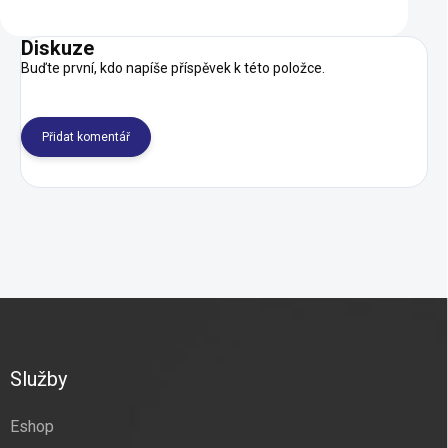
Diskuze
Buďte první, kdo napíše příspěvek k této položce.
Přidat komentář
Z
á
p
a
Služby
t
í
Eshop