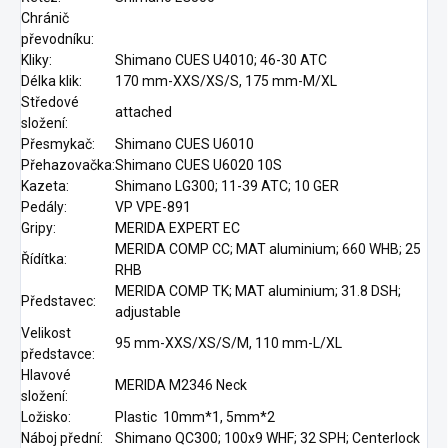
Chránič
převodníku:
Kliky:
Shimano CUES U4010; 46-30 ATC
Délka klik:
170 mm-XXS/XS/S, 175 mm-M/XL
Středové
attached
složení:
Přesmykač:
Shimano CUES U6010
Přehazovačka:
Shimano CUES U6020 10S
Kazeta:
Shimano LG300; 11-39 ATC; 10 GER
Pedály:
VP VPE-891
Gripy:
MERIDA EXPERT EC
MERIDA COMP CC; MAT aluminium; 660 WHB; 25
Řídítka:
RHB
MERIDA COMP TK; MAT aluminium; 31.8 DSH;
Představec:
adjustable
Velikost
95 mm-XXS/XS/S/M, 110 mm-L/XL
představce:
Hlavové
MERIDA M2346 Neck
složení:
Ložisko:
Plastic 10mm*1, 5mm*2
Náboj přední:
Shimano QC300; 100x9 WHF; 32 SPH; Centerlock