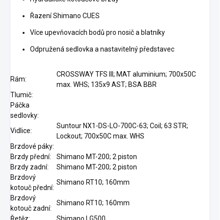
Řazení Shimano CUES
Více upevňovacích bodů pro nosič a blatníky
Odpružená sedlovka a nastavitelný představec
CROSSWAY TFS III; MAT aluminium; 700x50C
Rám:
max. WHS; 135x9 AST; BSA BBR
Tlumič:
Páčka
sedlovky:
Suntour NX1-DS-LO-700C-63; Coil; 63 STR;
Vidlice:
Lockout; 700x50C max. WHS
Brzdové páky:
Brzdy přední:
Shimano MT-200; 2 piston
Brzdy zadní:
Shimano MT-200; 2 piston
Brzdový
Shimano RT10; 160mm
kotouč přední:
Brzdový
Shimano RT10; 160mm
kotouč zadní:
Řetěz:
Shimano LG500