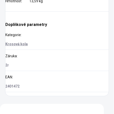
Hmotnost:
13,59 kg
Doplňkové parametry
Kategorie
:
Krosová kola
Záruka
:
2r
EAN
:
2401472
Zákazníci také nakoupili