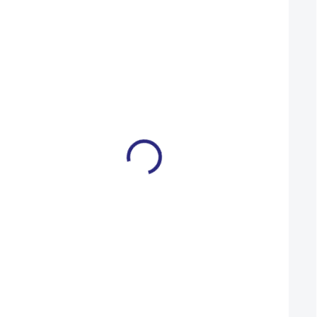
VÝPRODEJ
S
L
Košík na lahev Merida
Merida BIG.NINE 1
Friction černo/stříbrný
Evergreen(Champ
2024
500 Kč
22 990 Kč
399 Kč
15 990 Kč
SKLADEM
Do košíku
Detail