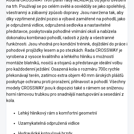
Rodina CROSSWAY tvoří páteř řady MERIDA již od jejího uvedení
na trh. Používají se po celém světě a osvědčily se jako spolehlivý,
všestranný a zábavný způsob dopravy. Jsou navržena tak, aby
díky vzpřímené jízdní pozici a výbavě zaměřené na pohodlí, jako
je odpružená vidlice, odpružená sedlovka a nastavitelné
představce, poskytovala pohodlné vnímání okolí a nabízela
dokonalou kombinaci pohodlí, radosti z jízdy a všestranné
funkčnosti. Jsou vhodná pro kondiční trénink, dojíždění do práce i
pohodové projížďky lesem a po stezkách. Řada CROSSWAY je
vyrobena z vysoce kvalitního a lehkého hliníku s možností
montáže blatníků, nosičů a stojanů a představuje ideální volbu
pro každodenní ježdění. Osazená kola o rozměru 700c rychle
překonávají terén, zatímco extra objem 40 mm širokých plášťů
poskytuje ochranu proti proražení, přilnavost a pohodlí. Všechny
modely CROSSWAY jsou k dispozici také s rámem se sníženou
horní rámovou trubkou pro snadnější nastupování a sesedání z
kola.
Lehký hliníkový rám s komfortní geometrií
Uzamykatelná odpružená vidlice
Hydraulické kotoučové brzdy