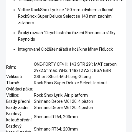
Vidlice RockShox Lyrik se 150 mm zdvihem a tlumič
RockShox Super Deluxe Select se 143 mm zadním
zdvihem
Široký rozsah 12rychlostního řazení Shimano a ráfky
Reynolds
Integrované úložiště nářadí a košík na láhev FidLock
ONE-FORTY CF4 III; 143 STR 29"; MAT carbon;
Rám:
29x2.5" max. WHS; 148x12 AST; BSA BBR
Velikosti:
XShort-Short-Mid-Long-XLong
Tlumič:
Rock Shox Super Deluxe Select; lockout
Ovládací páka:
Vidlice:
Rock Shox Lyrik; Air; platform
Brzdy přední:
Shimano Deore M6120; 4 piston
Brzdy zadní:
Shimano Deore M6120; 4 piston
Brzdový
Shimano RT64; 203mm
kotouč přední:
Brzdový
Shimano RT64; 203mm