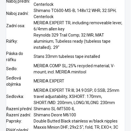
Náboj přední:
Centerlock
Shimano TC600-MS-B; 148x12 WHR; 32 SPH;
Náboj zadní:
Centerlock
MERIDA EXPERT TR; including removeable lever,
Zadní osa:
6/4mm allen key
Reynolds 329 Trail Comp; 32 IWR; MAT
Ráfky:
aluminium; Tubeless ready (tubeless tape
installed); 29"
Páska do
Stans 33mm tubeless tape installed
ráfku
MERIDA COMP SL; 25% recycled material; V-
Sedlo:
mount; incl. MERIDA minitool
Sedlová
MERIDA EXPERT
objímka
MERIDA EXPERT TR III; 34.9 DSP; 0 SSB; 25mm
Sedlovka:
travel adjustability; XSHORT: 170mm,
SHORT/MID: 200mm, LONG/XLONG: 230mm
Řazení přední:
Shimano SL-MT500-IL
Řazení zadní:
Shimano Deore M6100
Paprsky:
Double Butted Black stainless w/black nipples
Maxxis Minion DHF; 29x2.5"; fold; TR; EXO+; 3C
Plášť přední: