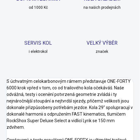
od 1000 Kč
na našich prodejnách
SERVIS KOL
VELKÝ VÝBĚR
i elektrokol
značek
S úchvatným celokarbonovým rámem představuje ONE-FORTY
6000 krok vpřed v tom, co od trailového kola očekáváš. Naše
odvážná, testy i ocenění potvrzená geometrie zvládá i ty
nejnáročnější stoupání a nejtvrdší sjezdy, přičemž velikosti jsou
dokonale přizpůsobeny potřebám jezdce. Kola 29" spolupracují v
dokonalé harmonii s odpružením FAST kinematics, tlumičem
RockShox Super Deluxe Select a vidlicí Lyrik se 150 mm
zdvihem.