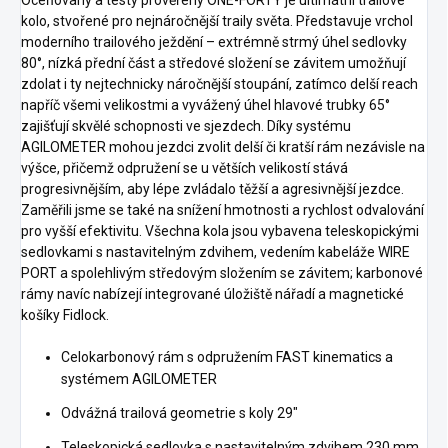
Oceňovaný a testy prověřený ONE-FORTY je ultimátní trailové
kolo, stvořené pro nejnáročnější traily světa. Představuje vrchol
moderního trailového ježdění – extrémně strmý úhel sedlovky
80°, nízká přední část a středové složení se závitem umožňují
zdolat i ty nejtechnicky náročnější stoupání, zatímco delší reach
napříč všemi velikostmi a vyvážený úhel hlavové trubky 65°
zajišťují skvělé schopnosti ve sjezdech. Díky systému
AGILOMETER mohou jezdci zvolit delší či kratší rám nezávisle na
výšce, přičemž odpružení se u větších velikostí stává
progresivnějším, aby lépe zvládalo těžší a agresivnější jezdce.
Zaměřili jsme se také na snížení hmotnosti a rychlost odvalování
pro vyšší efektivitu. Všechna kola jsou vybavena teleskopickými
sedlovkami s nastavitelným zdvihem, vedením kabeláže WIRE
PORT a spolehlivým středovým složením se závitem; karbonové
rámy navíc nabízejí integrované úložiště nářadí a magnetické
košíky Fidlock.
Celokarbonový rám s odpružením FAST kinematics a
systémem AGILOMETER
Odvážná trailová geometrie s koly 29"
Teleskopická sedlovka s nastavitelným zdvihem 230 mm