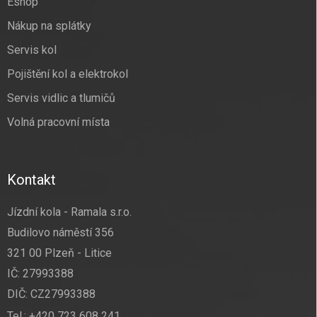
Eshop
Nákup na splátky
Servis kol
Pojištění kol a elektrokol
Servis vidlic a tlumičů
Volná pracovní místa
Kontakt
Jízdní kola - Ramala s.r.o.
Budilovo náměstí 356
321 00 Plzeň - Litice
IČ: 27993388
DIČ: CZ27993388
Tel.:
+420 723 608 241