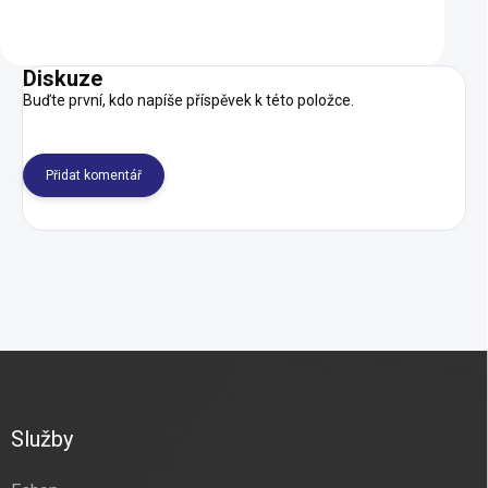
Do košíku
Do košíku
Diskuze
Buďte první, kdo napíše příspěvek k této položce.
Přidat komentář
Z
á
p
a
Služby
t
í