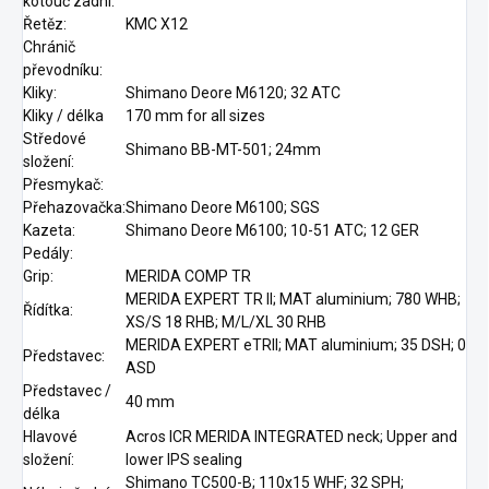
kotouč zadní:
Řetěz:
KMC X12
Chránič
převodníku:
Kliky:
Shimano Deore M6120; 32 ATC
Kliky / délka
170 mm for all sizes
Středové
Shimano BB-MT-501; 24mm
složení:
Přesmykač:
Přehazovačka:
Shimano Deore M6100; SGS
Kazeta:
Shimano Deore M6100; 10-51 ATC; 12 GER
Pedály:
Grip:
MERIDA COMP TR
MERIDA EXPERT TR II; MAT aluminium; 780 WHB;
Řídítka:
XS/S 18 RHB; M/L/XL 30 RHB
MERIDA EXPERT eTRII; MAT aluminium; 35 DSH; 0
Představec:
ASD
Představec /
40 mm
délka
Hlavové
Acros ICR MERIDA INTEGRATED neck; Upper and
složení:
lower IPS sealing
Shimano TC500-B; 110x15 WHF; 32 SPH;