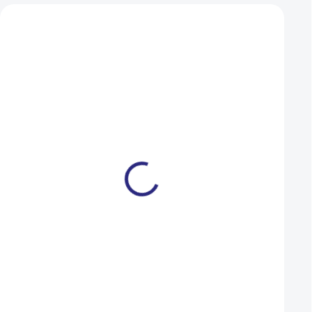
Zákazníci také nakoupili
AKCE
Pedály Author APD-F17
Pedály Look TRAI
Cmp NonSlip černá
Fusion black
225 Kč
1 349 Kč
203 Kč
1 214 Kč
SKLADEM U DODAVATELE