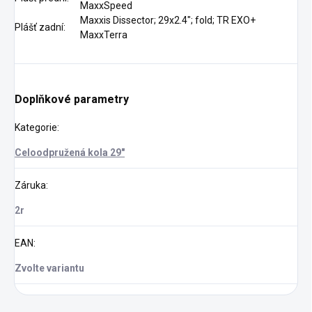
MaxxSpeed
Maxxis Dissector; 29x2.4"; fold; TR EXO+
Plášť zadní:
MaxxTerra
Doplňkové parametry
Kategorie
:
Celoodpružená kola 29"
Záruka
:
2r
EAN
:
Zvolte variantu