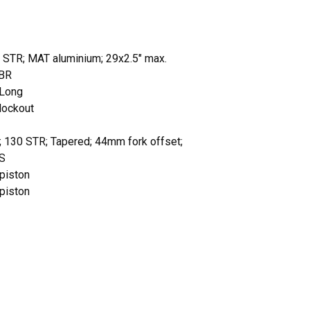
STR; MAT aluminium; 29x2.5" max.
BBR
XLong
lockout
; 130 STR; Tapered; 44mm fork offset;
HS
piston
piston