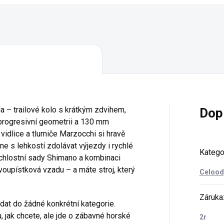
a – trailové kolo s krátkým zdvihem,
Dop
 progresivní geometrii a 130 mm
vidlice a tlumiče Marzocchi si hravě
ne s lehkostí zdolávat výjezdy i rychlé
Katego
ychlostní sady Shimano a kombinaci
voupístková vzadu – a máte stroj, který
Celood
Záruka
at do žádné konkrétní kategorie.
u, jak chcete, ale jde o zábavné horské
2r