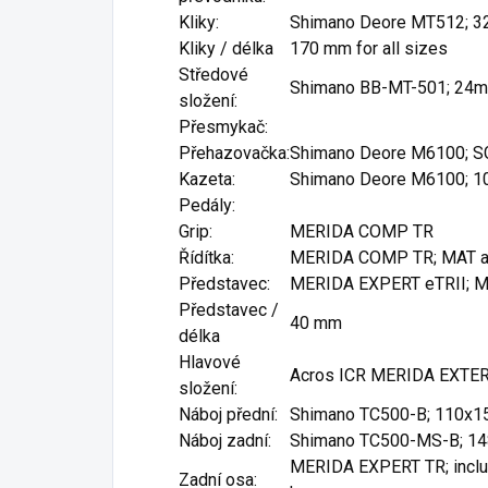
Kliky:
Shimano Deore MT512; 3
Kliky / délka
170 mm for all sizes
Středové
Shimano BB-MT-501; 24
složení:
Přesmykač:
Přehazovačka:
Shimano Deore M6100; S
Kazeta:
Shimano Deore M6100; 10
Pedály:
Grip:
MERIDA COMP TR
Řídítka:
MERIDA COMP TR; MAT al
Představec:
MERIDA EXPERT eTRII; MA
Představec /
40 mm
délka
Hlavové
Acros ICR MERIDA EXTERN
složení:
Náboj přední:
Shimano TC500-B; 110x15
Náboj zadní:
Shimano TC500-MS-B; 14
MERIDA EXPERT TR; includ
Zadní osa: