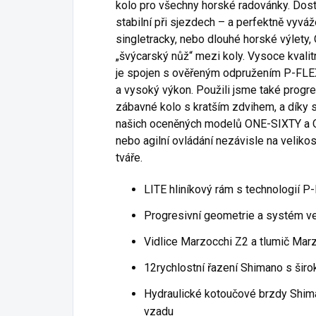
kolo pro všechny horské radovánky. Dost
stabilní při sjezdech – a perfektně vyváž
singletracky, nebo dlouhé horské výlety
„švýcarský nůž“ mezi koly. Vysoce kvalit
je spojen s ověřeným odpružením P-FLEX,
a vysoký výkon. Použili jsme také progr
zábavné kolo s kratším zdvihem, a díky
našich oceněných modelů ONE-SIXTY a O
nebo agilní ovládání nezávisle na veliko
tváře.
LITE hliníkový rám s technologií P-
Progresivní geometrie a systém 
Vidlice Marzocchi Z2 a tlumič Ma
12rychlostní řazení Shimano s ši
Hydraulické kotoučové brzdy Shima
vzadu