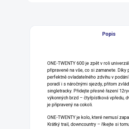
Popis
ONE-TWENTY 600 je zpět v roli univerzál
připravené na vše, co si zamanete. Díky
perfektně ovladatelného zdvihu v podání 
poradí i s náročnými sjezdy, přitom zvlád
singletracky. Přidejte přesné řazení 12r
výkonných brzd – čtyřpístková vpředu, d
je připravený na cokoli.
ONE-TWENTY je kolo, které nemusí zapad
Krátký trail, downcountry – říkejte si tom