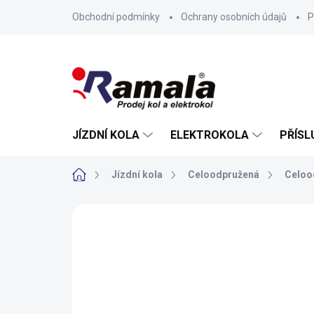
Přejít
Obchodní podmínky
Ochrany osobních údajů
P
na
obsah
JÍZDNÍ KOLA
ELEKTROKOLA
PŘÍSL
Domů
Jízdní kola
Celoodpružená
Celoo
ZNAČKA:
MERIDA
NOVINKA
VÝPRODEJ