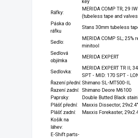
key
MERIDA COMP TR; 29 IWR;
Ráfky:
(tubeless tape and valves
Páska do
Stans 30mm tubeless tape
ráfku
MERIDA COMP SL; 25% rec
Sedlo:
minitool
Sedlová
MERIDA EXPERT
objímka
MERIDA EXPERT TR II; 3
Sedlovka:
SPT - MID: 170 SPT - LO
Řazení přední:
Shimano SL-MT500-IL
Řazení zadní:
Shimano Deore M6100
Paprsky:
Double Butted Black stain
Plášť přední:
Maxxis Dissector; 29x2.4"
Plášť zadní:
Maxxis Forekaster; 29x2.4"
Košík na
láhev:
E-Shift parts-