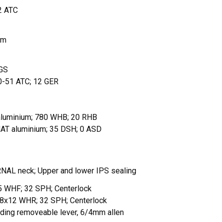
2 ATC
mm
GS
-51 ATC; 12 GER
uminium; 780 WHB; 20 RHB
T aluminium; 35 DSH; 0 ASD
AL neck; Upper and lower IPS sealing
 WHF; 32 SPH; Centerlock
8x12 WHR; 32 SPH; Centerlock
ing removeable lever, 6/4mm allen