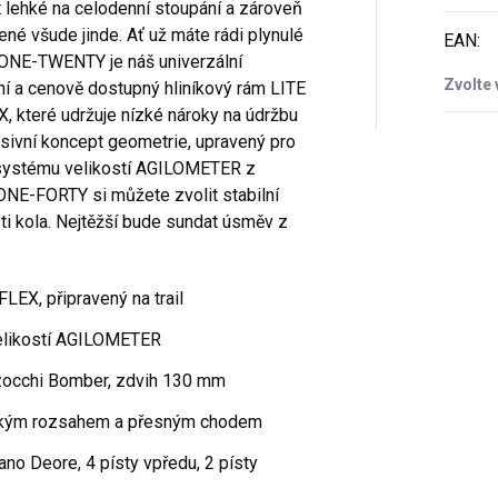
 lehké na celodenní stoupání a zároveň
ené všude jinde. Ať už máte rádi plynulé
EAN
:
, ONE-TWENTY je náš univerzální
Zvolte 
ní a cenově dostupný hliníkový rám LITE
 které udržuje nízké nároky na údržbu
esivní koncept geometrie, upravený pro
 systému velikostí AGILOMETER z
NE-FORTY si můžete zvolit stabilní
sti kola. Nejtěžší bude sundat úsměv z
FLEX, připravený na trail
velikostí AGILOMETER
rzocchi Bomber, zdvih 130 mm
rokým rozsahem a přesným chodem
no Deore, 4 písty vpředu, 2 písty