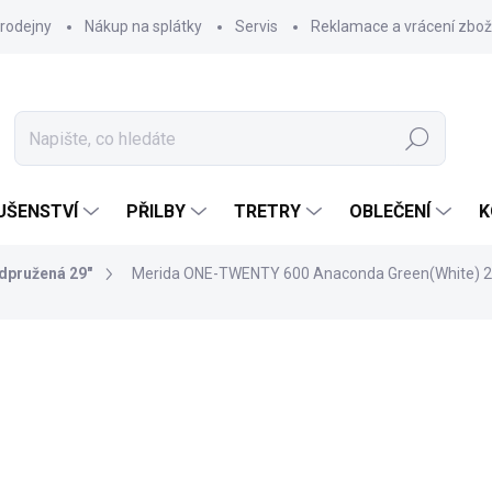
rodejny
Nákup na splátky
Servis
Reklamace a vrácení zbož
Hledat
UŠENSTVÍ
PŘILBY
TRETRY
OBLEČENÍ
K
dpružená 29"
Merida ONE-TWENTY 600 Anaconda Green(White) 
59 990 Kč
Měrná
ZVOLTE VARIANTU
cena: