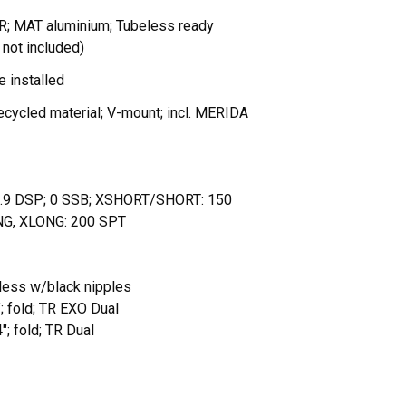
 MAT aluminium; Tubeless ready
 not included)
 installed
ycled material; V-mount; incl. MERIDA
4.9 DSP; 0 SSB; XSHORT/SHORT: 150
NG, XLONG: 200 SPT
less w/black nipples
; fold; TR EXO Dual
; fold; TR Dual