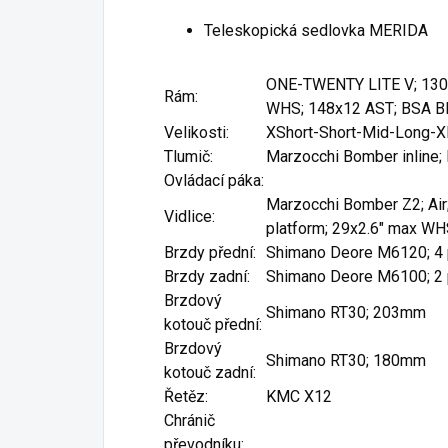
Teleskopická sedlovka MERIDA
ONE-TWENTY LITE V; 130 
Rám:
WHS; 148x12 AST; BSA 
Velikosti:
XShort-Short-Mid-Long-
Tlumič:
Marzocchi Bomber inline; 
Ovládací páka:
Marzocchi Bomber Z2; Air
Vidlice:
platform; 29x2.6" max W
Brzdy přední:
Shimano Deore M6120; 4 
Brzdy zadní:
Shimano Deore M6100; 2 
Brzdový
Shimano RT30; 203mm
kotouč přední:
Brzdový
Shimano RT30; 180mm
kotouč zadní:
Řetěz:
KMC X12
Chránič
převodníku: