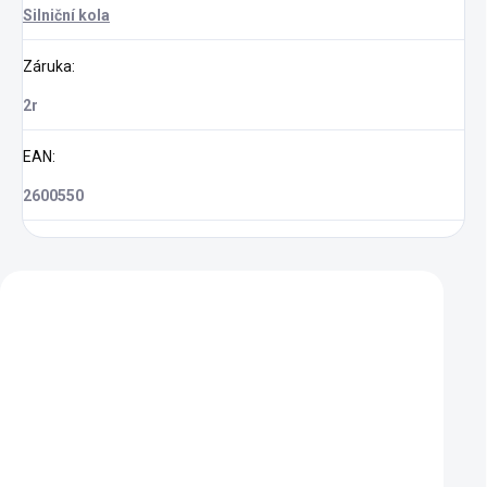
Silniční kola
Záruka
:
2r
EAN
:
2600550
Zákazníci také nakoupili