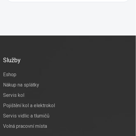
Z
á
p
a
Služby
t
í
Eshop
Nákup na splátky
Servis kol
Pojištění kol a elektrokol
Servis vidlic a tlumičů
Volná pracovní místa