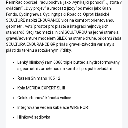
RennRad obdržel i řadu pochval jako „vynikající pohodlí“, „jistota v
ovládání“, „živý projev“ a „radost z jízdy“ od médií jako Gran
Fondo, Cyclingnews, Cyclingtips či Road.cc. Oproti klasické
SCULTUŘE nabízí ENDURANCE více na komfort orientovanou
geometrii, větší prostor pro pláště a integraci nejnovějších
standardů. Stojí tak mezi silniční SCULTUROU na jedné straně a
gravel/adventure modelem SILEX na straně druhé, přičemž řada
SCULTURA ENDURANCE GR přináší gravel-závodní varianty s
plášti do terénu a rozšířenými řídítky.
Lehký hliníkový rám 6066 triple butted a hydroformovaný
s geometrií zaměřenou na komfort pro jisté ovládání
Řazení Shimano 105 12
Kola MERIDA EXPERT SL III
Celokarbonová kónická vidlice
Integrované vedení kabeláže WIRE PORT
Hliníková sedlovka