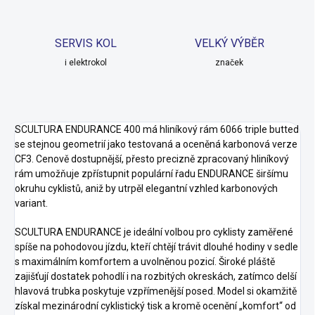
SERVIS KOL
VELKÝ VÝBĚR
i elektrokol
značek
SCULTURA ENDURANCE 400 má hliníkový rám 6066 triple butted
se stejnou geometrií jako testovaná a oceněná karbonová verze
CF3. Cenově dostupnější, přesto precizně zpracovaný hliníkový
rám umožňuje zpřístupnit populární řadu ENDURANCE širšímu
okruhu cyklistů, aniž by utrpěl elegantní vzhled karbonových
variant.
SCULTURA ENDURANCE je ideální volbou pro cyklisty zaměřené
spíše na pohodovou jízdu, kteří chtějí trávit dlouhé hodiny v sedle
s maximálním komfortem a uvolněnou pozicí. Široké pláště
zajišťují dostatek pohodlí i na rozbitých okreskách, zatímco delší
hlavová trubka poskytuje vzpřímenější posed. Model si okamžitě
získal mezinárodní cyklistický tisk a kromě ocenění „komfort“ od