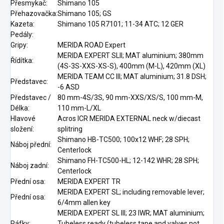
Přesmykač:
Shimano 105
Přehazovačka:
Shimano 105; GS
Kazeta:
Shimano 105 R7101; 11-34 ATC; 12 GER
Pedály:
Gripy:
MERIDA ROAD Expert
MERIDA EXPERT SLII; MAT aluminium; 380mm
Řídítka:
(4S-3S-XXS-XS-S), 400mm (M-L), 420mm (XL)
MERIDA TEAM CC III; MAT aluminium; 31.8 DSH;
Představec:
-6 ASD
Představec /
80 mm-4S/3S, 90 mm-XXS/XS/S, 100 mm-M,
Délka:
110 mm-L/XL
Hlavové
Acros ICR MERIDA EXTERNAL neck w/diecast
složení:
splitring
Shimano HB-TC500; 100x12 WHF; 28 SPH;
Náboj přední:
Centerlock
Shimano FH-TC500-HL; 12-142 WHR; 28 SPH;
Náboj zadní:
Centerlock
Přední osa:
MERIDA EXPERT TR
MERIDA EXPERT SL; including removable lever;
Přední osa:
6/4mm allen key
MERIDA EXPERT SL III; 23 IWR; MAT aluminium;
Ráfky:
Tubeless ready (tubeless tape and valves not