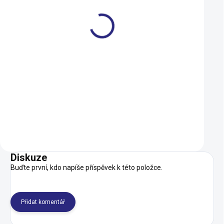
Pedály Shimano 105 PD-
Adaptér Shimano 
R7000
SM-PD22 plast
3 499 Kč
269 Kč
3 149 Kč
242 Kč
SKLADEM
Do košíku
Do košíku
Diskuze
Buďte první, kdo napíše příspěvek k této položce.
Přidat komentář