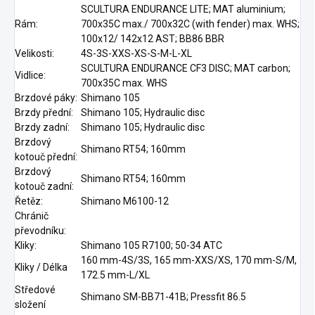
SCULTURA ENDURANCE LITE; MAT aluminium;
Rám:
700x35C max./ 700x32C (with fender) max. WHS;
100x12/ 142x12 AST; BB86 BBR
Velikosti:
4S-3S-XXS-XS-S-M-L-XL
SCULTURA ENDURANCE CF3 DISC; MAT carbon;
Vidlice:
700x35C max. WHS
Brzdové páky:
Shimano 105
Brzdy přední:
Shimano 105; Hydraulic disc
Brzdy zadní:
Shimano 105; Hydraulic disc
Brzdový
Shimano RT54; 160mm
kotouč přední:
Brzdový
Shimano RT54; 160mm
kotouč zadní:
Řetěz:
Shimano M6100-12
Chránič
převodníku:
Kliky:
Shimano 105 R7100; 50-34 ATC
160 mm-4S/3S, 165 mm-XXS/XS, 170 mm-S/M,
Kliky / Délka
172.5 mm-L/XL
Středové
Shimano SM-BB71-41B; Pressfit 86.5
složení