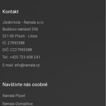
Kontakt
Jízdní kola - Ramala s.r.o.
Budilovo náměstí 356
321 00 Plzeň - Litice
IČ: 27993388
DIČ: CZ27993388
Tel.:
+420 723 608 241
E-mail:
info@ramala.cz
Navštivte nás osobně
Ramala Plzeň
Ramala Domažlice