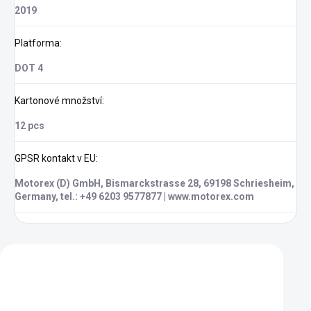
2019
Platforma
:
DOT 4
Kartonové množství
:
12 pcs
GPSR kontakt v EU
:
Motorex (D) GmbH, Bismarckstrasse 28, 69198 Schriesheim,
Germany, tel.: +49 6203 9577877 | www.motorex.com
Zákazníci také nakoupili