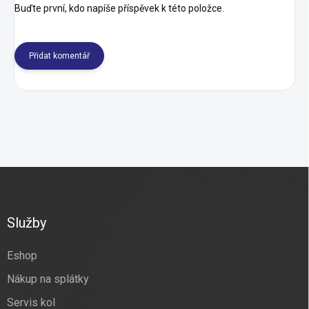
Buďte první, kdo napíše příspěvek k této položce.
Přidat komentář
Z
á
p
a
Služby
t
í
Eshop
Nákup na splátky
Servis kol