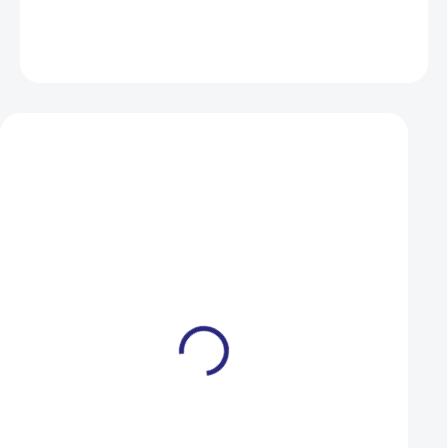
DETAILNÍ INFORMACE
ZEPTAT SE
HLÍDAT
Mohlo by se vám také líbit
Motorex Brake Fluid DOT
Motorex Brake Flu
4 - 250ml
5.1 - 250ml