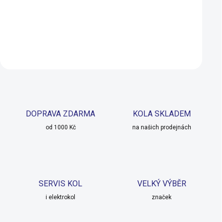
319 Kč
379 Kč
NA DOTAZ
SKLADEM U 
Detail
Do košíku
DOPRAVA ZDARMA
KOLA SKLADEM
od 1000 Kč
na našich prodejnách
SERVIS KOL
VELKÝ VÝBĚR
i elektrokol
značek