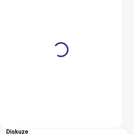
Brašna Fidlock Twist
Plášť Author Spee
Toolbox
Master Aramid 70
(29x1,75) kevlar
1 090 Kč
895 Kč
981 Kč
795 Kč
NA DOTAZ
Detail
Do košíku
Diskuze