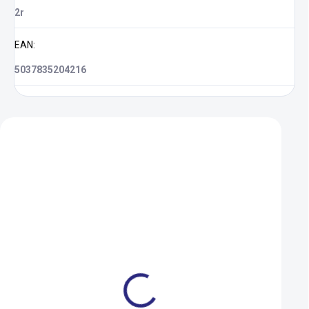
2r
EAN
:
5037835204216
Zákazníci také nakoupili
AKCE