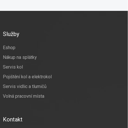
Z
á
p
a
Služby
t
í
Eshop
Nákup na splátky
Servis kol
Pojištění kol a elektrokol
Servis vidlic a tlumičů
Volná pracovní místa
Kontakt