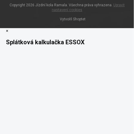
Copyright 2026
Jízdní kola Ramala
. Všechna práva vyhrazena.
Upravit
nastavení cookies
Vytvořil Shoptet
×
Splátková kalkulačka ESSOX