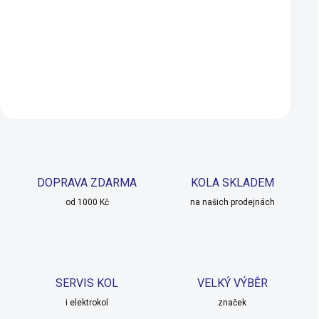
120-72)
120ML (PPL-120-7
439 Kč
599 Kč
SKLADEM
Do košíku
Do košíku
DOPRAVA ZDARMA
KOLA SKLADEM
od 1000 Kč
na našich prodejnách
SERVIS KOL
VELKÝ VÝBĚR
i elektrokol
značek