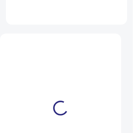
DETAILNÍ INFORMACE
ZEPTAT SE
HLÍDAT
Mohlo by se vám také líbit
Peaty'S LinkLube ALL-
Peaty'S LinkLube 
WEATHER 120ml (PLL-
WEATHER PREMIU