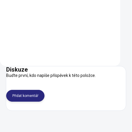
Nerezová láhev WOOM
BikeWorkx Greene
GLUG s košíkem - 500 ml
Cleaner 1 l kanystr
690 Kč
290 Kč
SKLADEM
Do košíku
Do košíku
Diskuze
Buďte první, kdo napíše příspěvek k této položce.
Přidat komentář