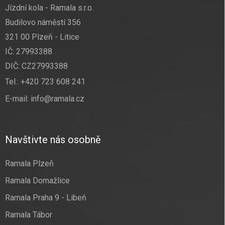
Jízdní kola - Ramala s.r.o.
Budilovo náměstí 356
321 00 Plzeň - Litice
IČ: 27993388
DIČ: CZ27993388
Tel.:
+420 723 608 241
E-mail:
info@ramala.cz
Navštivte nás osobně
Ramala Plzeň
Ramala Domažlice
Ramala Praha 9 - Libeň
Ramala Tábor