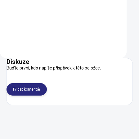
700x33/50
649 Kč
479 Kč
189 Kč
139 Kč
SKLADEM
Do košíku
Do košíku
Diskuze
Buďte první, kdo napíše příspěvek k této položce.
Přidat komentář