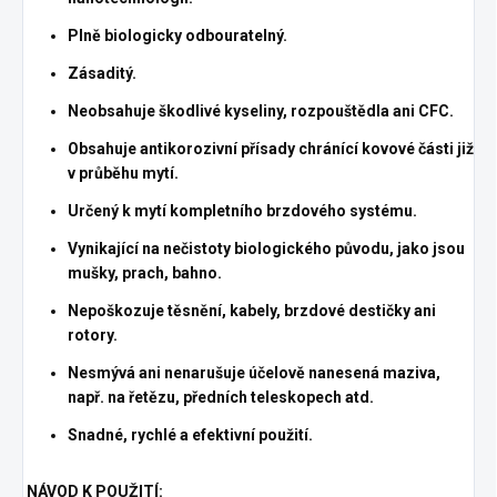
Plně biologicky odbouratelný.
Zásaditý.
Neobsahuje škodlivé kyseliny, rozpouštědla ani CFC.
Obsahuje antikorozivní přísady chránící kovové části již
v průběhu mytí.
Určený k mytí kompletního brzdového systému.
Vynikající na nečistoty biologického původu, jako jsou
mušky, prach, bahno.
Nepoškozuje těsnění, kabely, brzdové destičky ani
rotory.
Nesmývá ani nenarušuje účelově nanesená maziva,
např. na řetězu, předních teleskopech atd.
Snadné, rychlé a efektivní použití.
NÁVOD K POUŽITÍ: