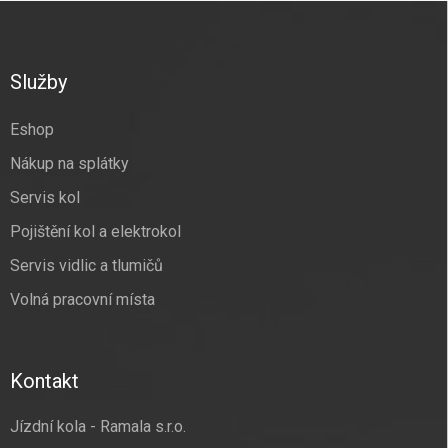
Z
á
p
a
Služby
t
í
Eshop
Nákup na splátky
Servis kol
Pojištění kol a elektrokol
Servis vidlic a tlumičů
Volná pracovní místa
Kontakt
Jízdní kola - Ramala s.r.o.