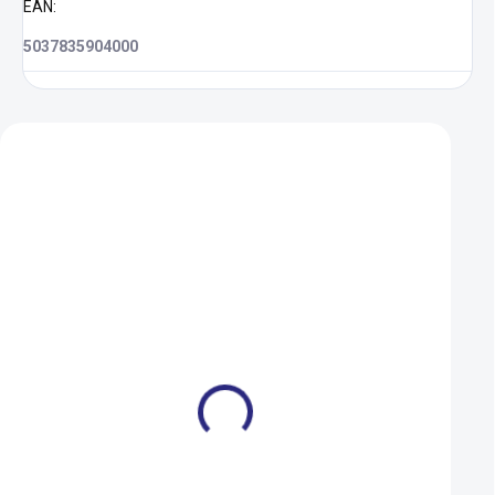
EAN
:
5037835904000
Zákazníci také nakoupili
Duše Maxxis Welter
Řetěz Sram PC 97
AUTO-SV 48mm