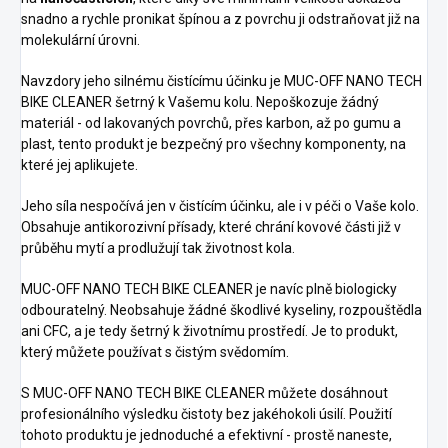
snadno a rychle pronikat špínou a z povrchu ji odstraňovat již na
molekulární úrovni.
Navzdory jeho silnému čistícímu účinku je MUC-OFF NANO TECH
BIKE CLEANER šetrný k Vašemu kolu. Nepoškozuje žádný
materiál - od lakovaných povrchů, přes karbon, až po gumu a
plast, tento produkt je bezpečný pro všechny komponenty, na
které jej aplikujete.
Jeho síla nespočívá jen v čistícím účinku, ale i v péči o Vaše kolo.
Obsahuje antikorozivní přísady, které chrání kovové části již v
průběhu mytí a prodlužují tak životnost kola.
MUC-OFF NANO TECH BIKE CLEANER je navíc plně biologicky
odbouratelný. Neobsahuje žádné škodlivé kyseliny, rozpouštědla
ani CFC, a je tedy šetrný k životnímu prostředí. Je to produkt,
který můžete používat s čistým svědomím.
S MUC-OFF NANO TECH BIKE CLEANER můžete dosáhnout
profesionálního výsledku čistoty bez jakéhokoli úsilí. Použití
tohoto produktu je jednoduché a efektivní - prostě naneste,