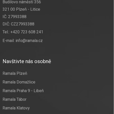
Budilovo náměstí 356
321 00 Plzeň - Litice
IČ: 27993388
DIČ: CZ27993388
Tel.:
+420 723 608 241
E-mail:
info@ramala.cz
Navštivte nás osobně
Ramala Plzeň
Ramala Domažlice
Ramala Praha 9 - Libeň
Ramala Tábor
Ramala Klatovy