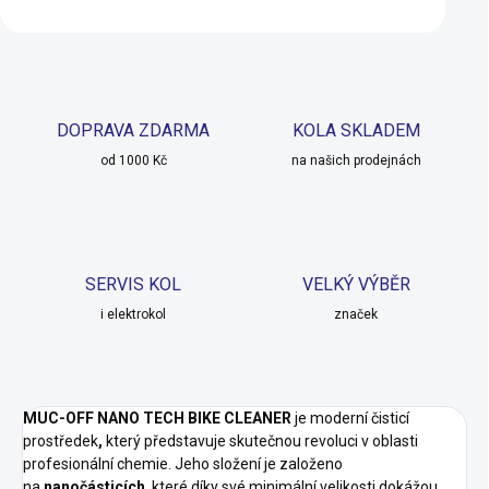
DOPRAVA ZDARMA
KOLA SKLADEM
od 1000 Kč
na našich prodejnách
SERVIS KOL
VELKÝ VÝBĚR
i elektrokol
značek
MUC-OFF NANO TECH BIKE CLEANER
je moderní čisticí
prostředek
,
který představuje skutečnou revoluci v oblasti
profesionální chemie. Jeho složení je založeno
na
nanočásticích
, které díky své minimální velikosti dokážou