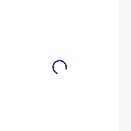
Mohlo by se vám také líbit
Keramická ochrana rámu
Mycí rukavice DY
DYNAMIC Secret Surface
Microfibre Bike Cl
Glove
899 Kč
229 Kč
SKLADEM U DODAVATELE
Do košíku
Detail