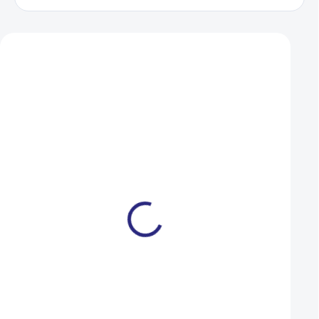
Zákazníci také nakoupili
Duše Kenda 406-47/57
Dárkový poukaz R
(20x1,75-2,125) AV
000 Kč
109 Kč
1 000 Kč
SKLADEM