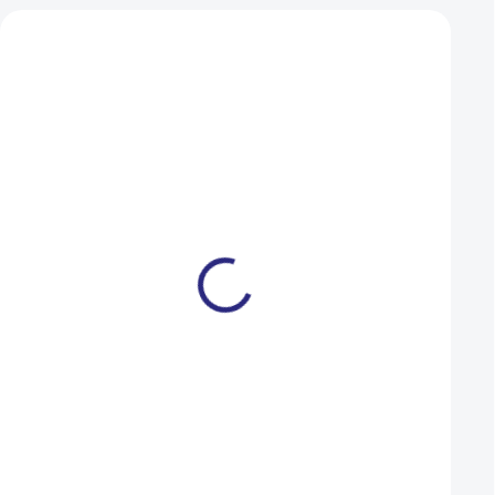
Mohlo by se vám také líbit
Napínák řetězu Force pro
Vodítko Shaman Gr
singlespeed
Evo 32-34z ISCG č
399 Kč
1 390 Kč
NA DOTAZ