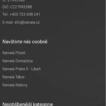
IČ: 27993388
DIČ: CZ27993388
Tel.:
+420 723 608 241
E-mail:
info@ramala.cz
Navštivte nás osobně
Ramala Plzeň
Ramala Domažlice
Ramala Praha 9 - Libeň
Ramala Tábor
Ramala Klatovy
Nejoblíbenější kategorie