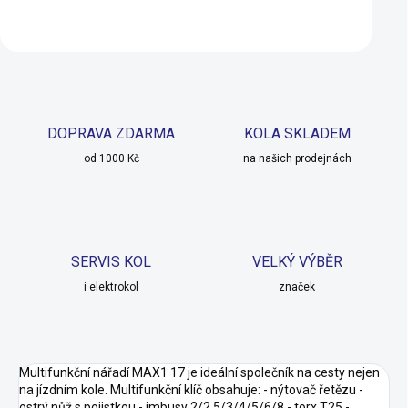
Do košíku
Detail
DOPRAVA ZDARMA
KOLA SKLADEM
od 1000 Kč
na našich prodejnách
SERVIS KOL
VELKÝ VÝBĚR
i elektrokol
značek
Multifunkční nářadí MAX1 17 je ideální společník na cesty nejen
na jízdním kole. Multifunkční klíč obsahuje: - nýtovač řetězu -
ostrý nůž s pojistkou - imbusy 2/2,5/3/4/5/6/8 - torx T25 -