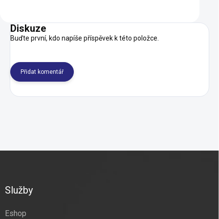
Do košíku
Do košíku
Diskuze
Buďte první, kdo napíše příspěvek k této položce.
Přidat komentář
Z
á
p
a
Služby
t
í
Eshop