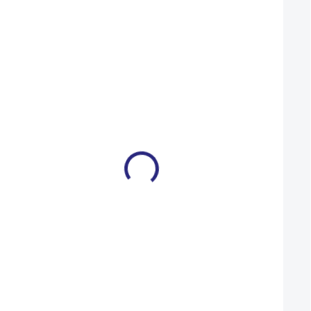
Mohlo by se vám také líbit
Nářadí MAX1 multi 13
Nářadí Lezyne V P
funkcí
black
499 Kč
1 190 Kč
SKLADEM