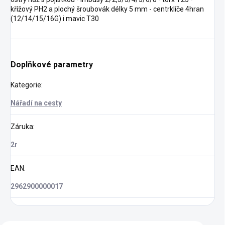
křížový PH2 a plochý šroubovák délky 5 mm - centrklíče 4hran
(12/14/15/16G) i mavic T30
Doplňkové parametry
Kategorie
:
Nářadí na cesty
Záruka
:
2r
EAN
:
2962900000017