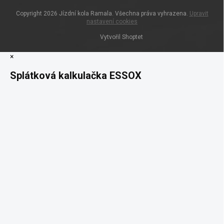
Copyright 2026
Jízdní kola Ramala
. Všechna práva vyhrazena.
Upravit
nastavení cookies
Vytvořil Shoptet
×
Splátková kalkulačka ESSOX