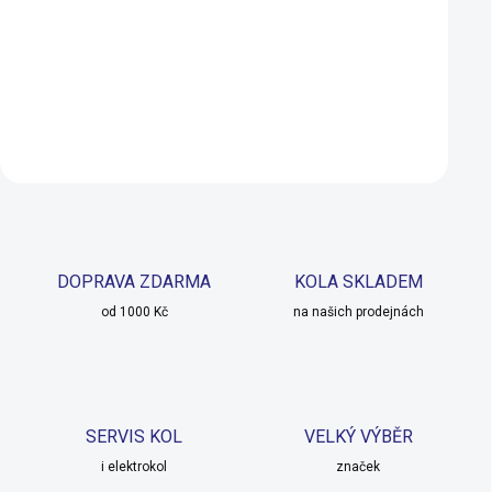
750 Kč
425 Kč
345 Kč
SKLADEM U DODAVATELE
Do košíku
Do košíku
DOPRAVA ZDARMA
KOLA SKLADEM
od 1000 Kč
na našich prodejnách
SERVIS KOL
VELKÝ VÝBĚR
i elektrokol
značek