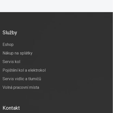
Z
á
p
a
Služby
t
í
Eshop
Nákup na splátky
Servis kol
Pojištění kol a elektrokol
Servis vidlic a tlumičů
Volná pracovní místa
Kontakt