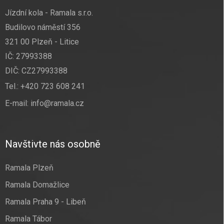
Jízdní kola - Ramala s.r.o.
Budilovo náměstí 356
321 00 Plzeň - Litice
IČ: 27993388
DIČ: CZ27993388
Tel.:
+420 723 608 241
E-mail:
info@ramala.cz
Navštivte nás osobně
Ramala Plzeň
Ramala Domažlice
Ramala Praha 9 - Libeň
Ramala Tábor