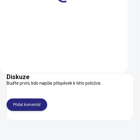
Cykloanténa 1,5m s
Patka Cannondale
praporkem
JEKYLL, TRIGGER 2
Trail SL (CK3257U
89 Kč
799 Kč
SKLADEM
Do košíku
Do košíku
Diskuze
Buďte první, kdo napíše příspěvek k této položce.
Přidat komentář