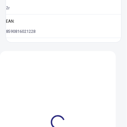
2r
EAN
:
8590816021228
Zákazníci také nakoupili