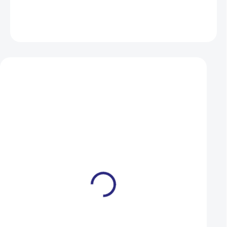
DETAILNÍ INFORMACE
ZEPTAT SE
HLÍDAT
Mohlo by se vám také líbit
Omotávka Author AGR-
Omotávka Author 
E150 černá
Gel X7 černá/bílá