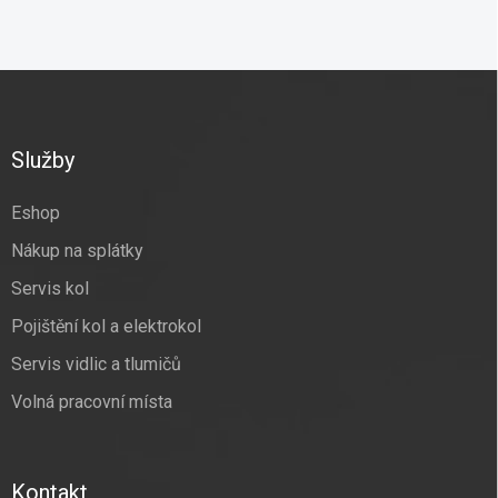
Z
á
p
a
Služby
t
í
Eshop
Nákup na splátky
Servis kol
Pojištění kol a elektrokol
Servis vidlic a tlumičů
Volná pracovní místa
Kontakt