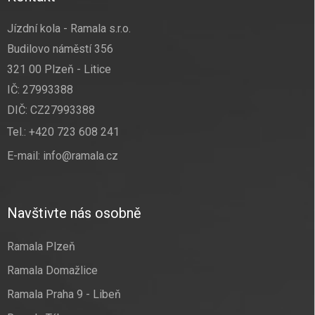
Jízdní kola - Ramala s.r.o.
Budilovo náměstí 356
321 00 Plzeň - Litice
IČ: 27993388
DIČ: CZ27993388
Tel.:
+420 723 608 241
E-mail:
info@ramala.cz
Navštivte nás osobně
Ramala Plzeň
Ramala Domažlice
Ramala Praha 9 - Libeň