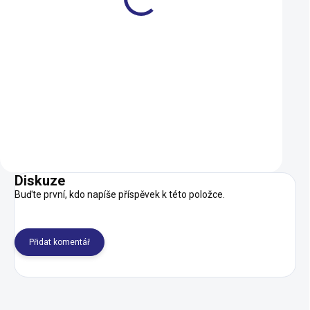
Cykloanténa 1,5m s
Patka Cannondale
praporkem
JEKYLL, TRIGGER 2
Trail SL (CK3257U
89 Kč
799 Kč
SKLADEM
Do košíku
Do košíku
Diskuze
Buďte první, kdo napíše příspěvek k této položce.
Přidat komentář