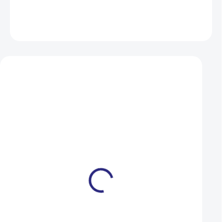
DETAILNÍ INFORMACE
ZEPTAT SE
HLÍDAT
Mohlo by se vám také líbit
Omotávka Cannondale
Omotávka Author 
SUEDE CUSH BLACK
Gel X7 černá/bílá