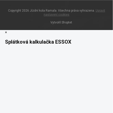
Copyright 2026
Jízdní kola Ramala
. Všechna práva vyhrazena.
Upravit
nastavení cookies
Vytvořil Shoptet
×
Splátková kalkulačka ESSOX