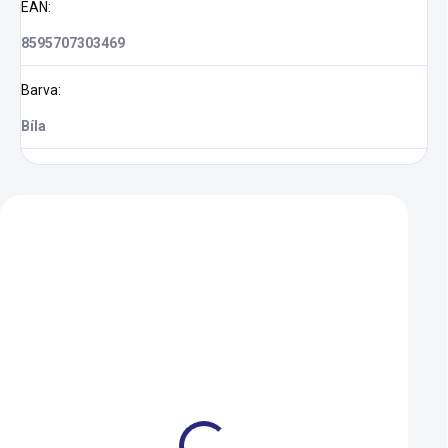
EAN
:
8595707303469
Barva
:
Bíla
Zákazníci také nakoupili