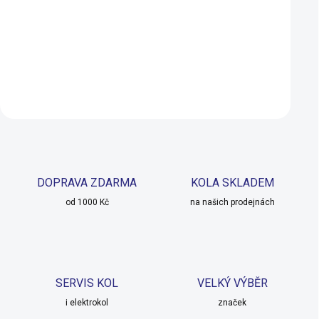
(CP3201U10OS)
750 Kč
579 Kč
SKLADEM
Do košíku
Do košíku
DOPRAVA ZDARMA
KOLA SKLADEM
od 1000 Kč
na našich prodejnách
SERVIS KOL
VELKÝ VÝBĚR
i elektrokol
značek