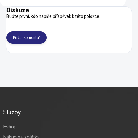
Diskuze
Buďte první, kdo napíše příspěvek k této položce.
Přidat komentář
Z
á
p
a
Služby
t
í
Eshop
Nákup na splátky