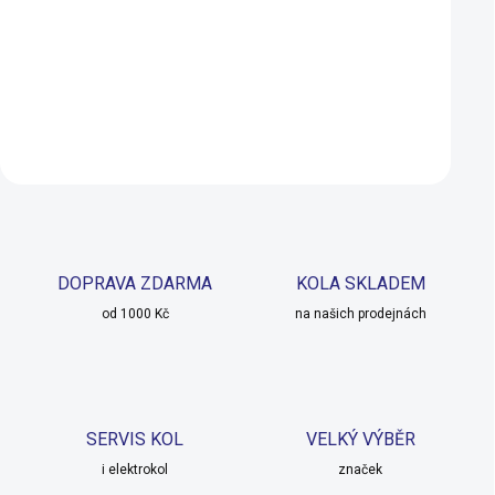
250 Kč
225 Kč
SKLADEM U DODAVATELE
SKLADEM U 
Do košíku
Do košíku
DOPRAVA ZDARMA
KOLA SKLADEM
od 1000 Kč
na našich prodejnách
SERVIS KOL
VELKÝ VÝBĚR
i elektrokol
značek