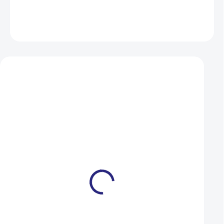
DETAILNÍ INFORMACE
ZEPTAT SE
HLÍDAT
Mohlo by se vám také líbit
Opěrka nohou - model
Opěrka nohou Auth
Bilby
model Bubbly maxi