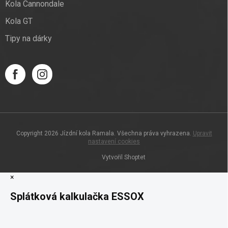
Kola Cannondale
Kola GT
Tipy na dárky
Copyright 2026
Jízdní kola Ramala
. Všechna práva vyhrazena.
Upravit
nastavení cookies
Vytvořil Shoptet
×
Splátková kalkulačka ESSOX