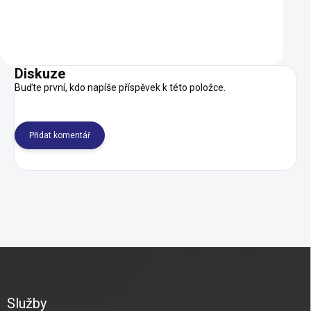
Do košíku
Do košíku
Diskuze
Buďte první, kdo napíše příspěvek k této položce.
Přidat komentář
Z
á
p
a
Služby