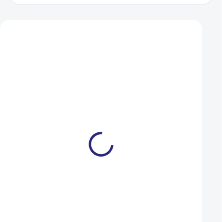
Zákazníci také nakoupili
Dárkový poukaz Ramala 1
Duše Kenda 406-4
000 Kč
(20x1,75-2,125) AV
1 000 Kč
109 Kč
SKLADEM