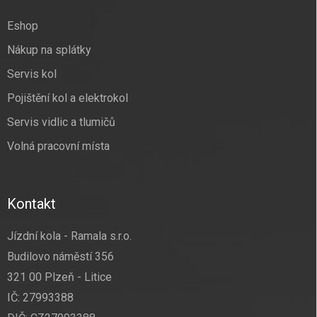
t
í
Eshop
Nákup na splátky
Servis kol
Pojištění kol a elektrokol
Servis vidlic a tlumičů
Volná pracovní místa
Kontakt
Jízdní kola - Ramala s.r.o.
Budilovo náměstí 356
321 00 Plzeň - Litice
IČ: 27993388