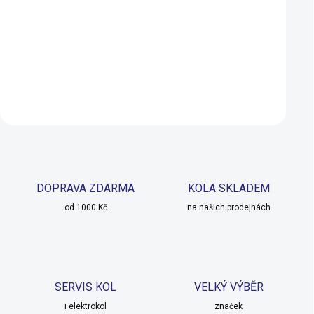
69 Kč
69 Kč
SKLADEM
Do košíku
Do košíku
DOPRAVA ZDARMA
KOLA SKLADEM
od 1000 Kč
na našich prodejnách
SERVIS KOL
VELKÝ VÝBĚR
i elektrokol
značek