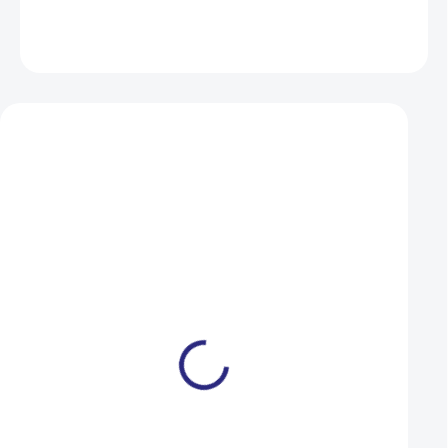
ZEPTAT SE
HLÍDAT
Mohlo by se vám také líbit
Osa zadní plná kalená
Osa zadní dutá na 
komplet 175
kompletní