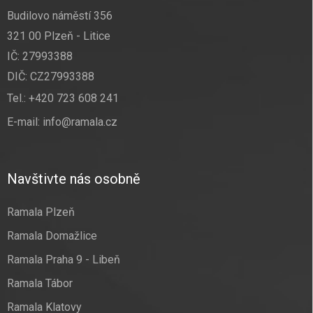
Budilovo náměstí 356
321 00 Plzeň - Litice
IČ: 27993388
DIČ: CZ27993388
Tel.:
+420 723 608 241
E-mail:
info@ramala.cz
Navštivte nás osobně
Ramala Plzeň
Ramala Domažlice
Ramala Praha 9 - Libeň
Ramala Tábor
Ramala Klatovy