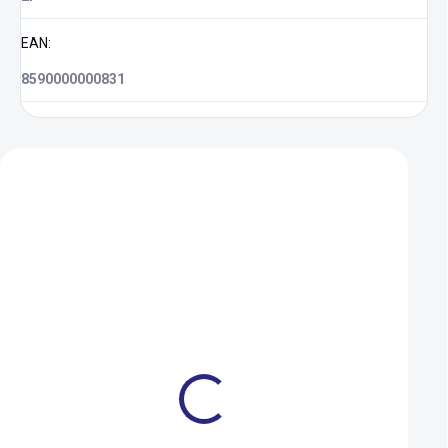
EAN
:
8590000000831
Zákazníci také nakoupili
Dárkový poukaz Ramala 1
Duše Kenda 406-4