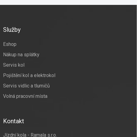
Z
á
p
a
Služby
t
í
Eshop
Nákup na splátky
Servis kol
Pojištění kol a elektrokol
Servis vidlic a tlumičů
Volná pracovní místa
Kontakt
Jízdní kola - Ramala s.r.o.