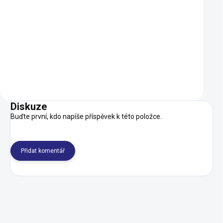
000 Kč
(20x1,75-2,125) AV
1 000 Kč
109 Kč
SKLADEM
Do košíku
Do košíku
Diskuze
Buďte první, kdo napíše příspěvek k této položce.
Přidat komentář