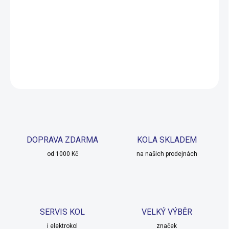
−
+
Přidat do košíku
DETAILNÍ INFORMACE
ZEPTAT SE
HLÍDAT
DOPRAVA ZDARMA
KOLA SKLADEM
od 1000 Kč
na našich prodejnách
SERVIS KOL
VELKÝ VÝBĚR
i elektrokol
značek