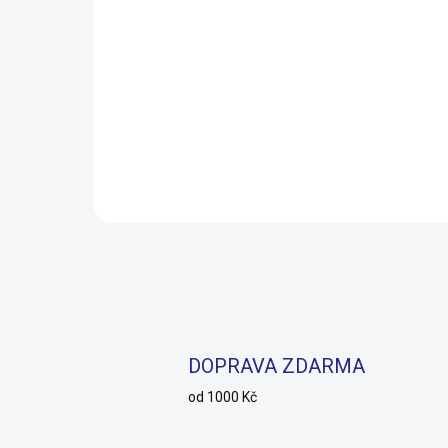
Nerezová láhev WOOM
Can
GLUG s košíkem - 500 ml
1x 
49 
690 Kč
SKLADEM
39 
Do košíku
DOPRAVA ZDARMA
od 1000 Kč