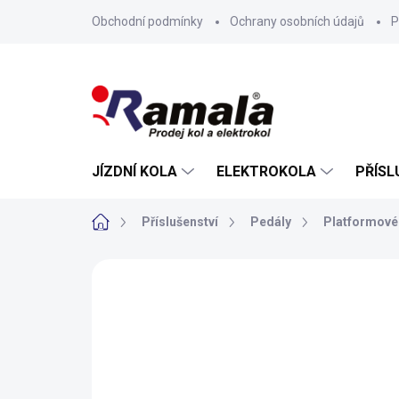
Přejít
Obchodní podmínky
Ochrany osobních údajů
P
na
obsah
JÍZDNÍ KOLA
ELEKTROKOLA
PŘÍSL
Domů
Příslušenství
Pedály
Platformové
ZNAČKA:
FORCE
AKCE