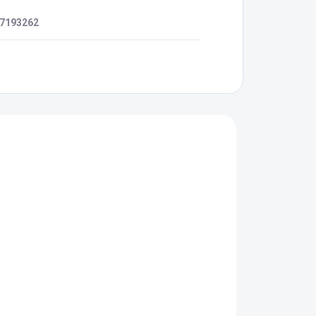
7193262
VÝPRODEJ
00
008673.00