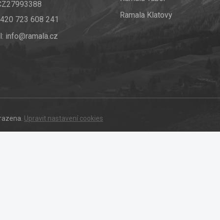
 CZ27993388
Ramala Klatovy
420 723 608 241
l:
info@ramala.cz
hrazena.
Upravit nastavení cookies