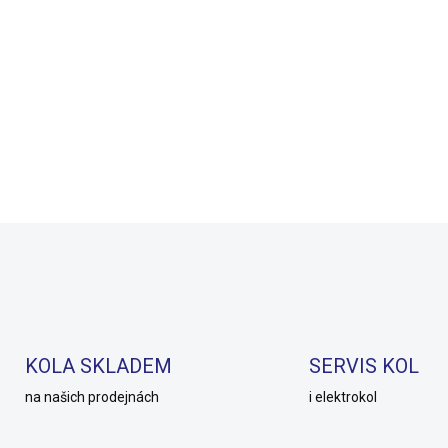
nondale Topstone 2
Brašna na nosič Author
Tungsten Blue 2025
A-N216 X24 černá
999 Kč
995 Kč
SKLADEM
SKLAD
999 Kč
896 Kč
Detail
Do košíku
KOLA SKLADEM
SERVIS KOL
na našich prodejnách
i elektrokol