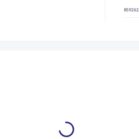
859262
Zákazníci také nakoupili
EJ
9967768.01
9559482.
XS
S
M
L