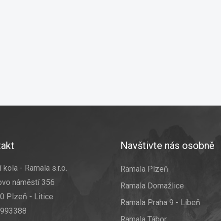
akt
Navštivte nás osobně
 kola - Ramala s.r.o.
Ramala Plzeň
ovo náměstí 356
Ramala Domažlice
0 Plzeň - Litice
Ramala Praha 9 - Libeň
7993388
Ramala Tábor