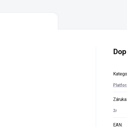
Dop
Katego
Platfo
Záruka
2r
EAN
: