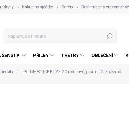
rodejny
Nákup na splátky
Servis
Reklamace a vrácení zbož
Hledat
UŠENSTVÍ
PŘILBY
TRETRY
OBLEČENÍ
K
 pedály
Pedály FORCE BLIZZ 2.0 nylonové, prům. ložiska,černá
699 Kč
Měrná
SKLADEM
(
>5 PÁR
)
cena: