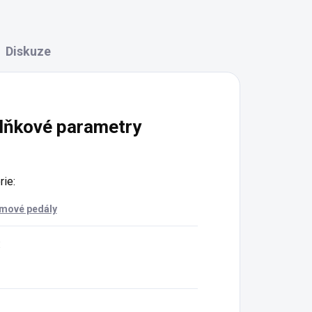
Diskuze
lňkové parametry
rie
:
rmové pedály
: