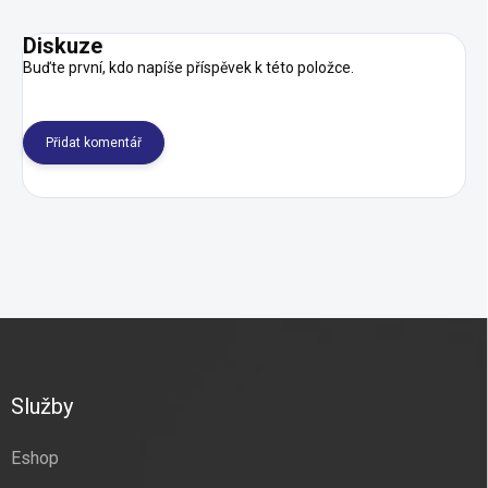
Diskuze
Buďte první, kdo napíše příspěvek k této položce.
Přidat komentář
Z
á
p
a
Služby
t
í
Eshop