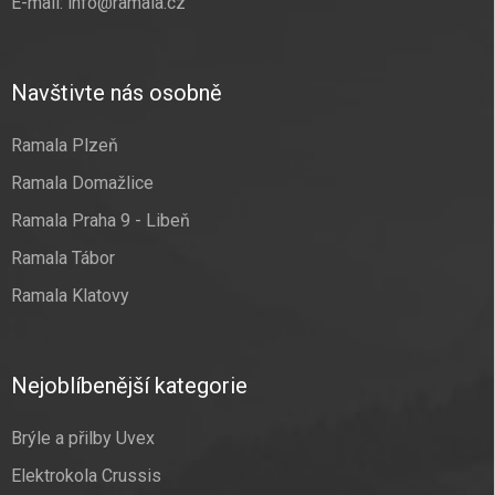
E-mail:
info@ramala.cz
Navštivte nás osobně
Ramala Plzeň
Ramala Domažlice
Ramala Praha 9 - Libeň
Ramala Tábor
Ramala Klatovy
Nejoblíbenější kategorie
Brýle a přilby Uvex
Elektrokola Crussis