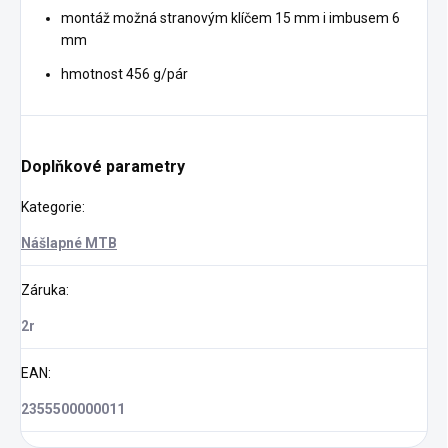
montáž možná stranovým klíčem 15 mm i imbusem 6
mm
hmotnost 456 g/pár
Doplňkové parametry
Kategorie
:
Nášlapné MTB
Záruka
:
2r
EAN
:
2355500000011