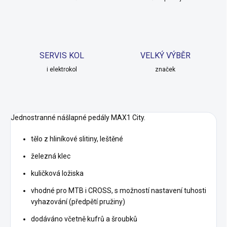
SERVIS KOL
VELKÝ VÝBĚR
i elektrokol
značek
Jednostranné nášlapné pedály MAX1 City.
tělo z hliníkové slitiny, leštěné
železná klec
kuličková ložiska
vhodné pro MTB i CROSS, s možností nastavení tuhosti
vyhazování (předpětí pružiny)
dodáváno včetně kufrů a šroubků