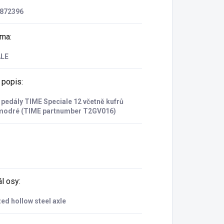
872396
rma
:
ALE
 popis
:
pedály TIME Speciale 12 včetně kufrů
modré (TIME partnumber T2GV016)
ál osy
:
ed hollow steel axle