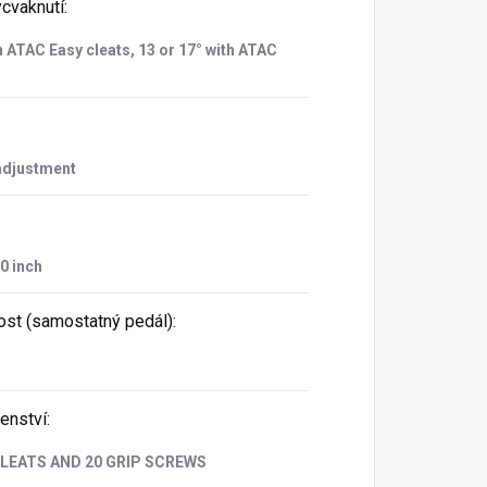
ycvaknutí
:
h ATAC Easy cleats, 13 or 17° with ATAC
adjustment
20 inch
st (samostatný pedál)
:
šenství
:
LEATS AND 20 GRIP SCREWS