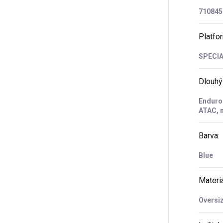
710845
Platfo
SPECI
Dlouhý
Enduro 
ATAC, 
Barva
:
Blue
Materi
Oversiz