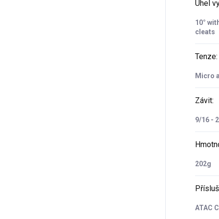
Úhel v
10° wit
cleats
Tenze
:
Micro 
Závit
:
9/16 - 
Hmotno
202g
Příslu
ATAC C