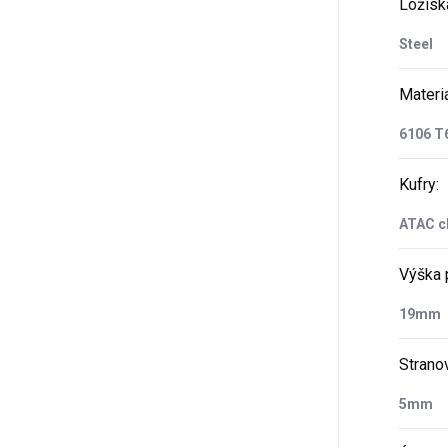
Ložisk
Steel
Materiá
6106 T
Kufry
:
ATAC c
Výška 
19mm
Strano
5mm