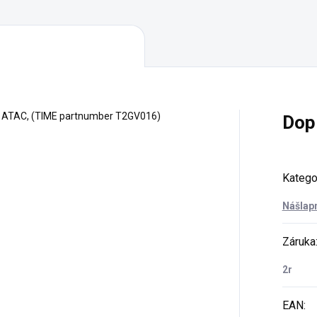
rů ATAC, (TIME partnumber T2GV016)
Dop
Katego
Nášlap
Záruka
2r
EAN
: