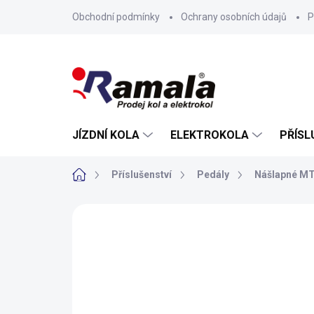
Přejít
Obchodní podmínky
Ochrany osobních údajů
P
na
obsah
JÍZDNÍ KOLA
ELEKTROKOLA
PŘÍSL
Domů
Příslušenství
Pedály
Nášlapné M
ZNAČKA:
TIME