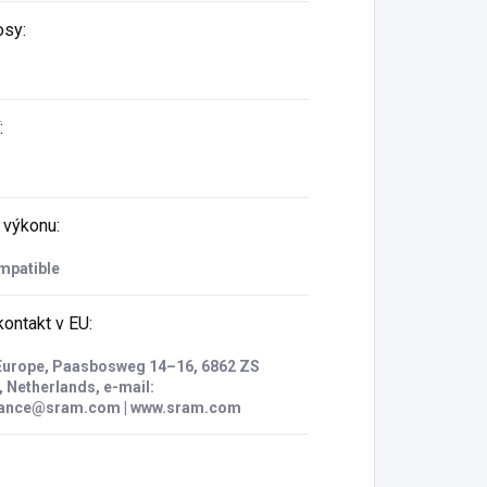
osy
:
:
 výkonu
:
mpatible
ontakt v EU
:
urope, Paasbosweg 14–16, 6862 ZS
, Netherlands, e-mail:
ance@sram.com | www.sram.com