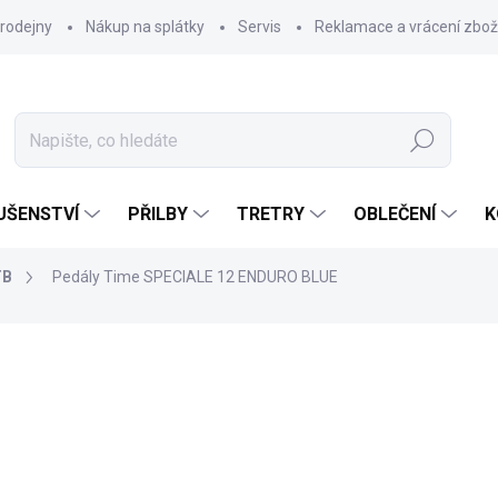
rodejny
Nákup na splátky
Servis
Reklamace a vrácení zbož
Hledat
UŠENSTVÍ
PŘILBY
TRETRY
OBLEČENÍ
K
TB
Pedály Time SPECIALE 12 ENDURO BLUE
7 399 Kč
6 389
Měrná
SKLADEM U DODAVATELE
cena:
MŮŽEME DORUČIT DO:
12.8.2