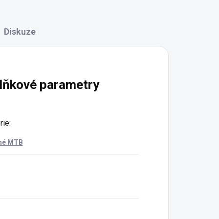
Diskuze
lňkové parametry
rie
:
né MTB
: