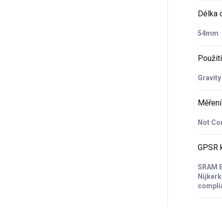
Délka 
54mm
Použití
Gravity
Měření
Not Co
GPSR k
SRAM E
Nijkerk
compli