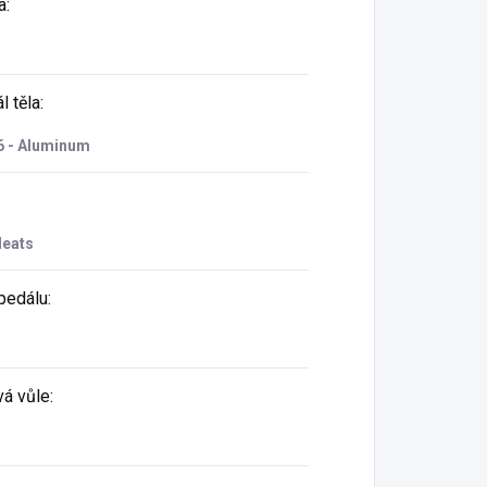
a
:
l těla
:
6 - Aluminum
leats
pedálu
:
vá vůle
: