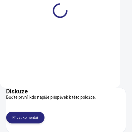
S
L
Merida BIG.NINE 100 Matt
Zvonek KNOG Oi P
Evergreen(Champagne)
Large Anthracite
2024
699 Kč
22 990 Kč
15 990 Kč
SKLADEM U DODAVATELE
Detail
Do košíku
Diskuze
Buďte první, kdo napíše příspěvek k této položce.
Přidat komentář