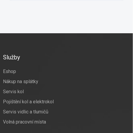
Z
á
p
a
Služby
t
í
Eshop
Nákup na splátky
Servis kol
Pojištění kol a elektrokol
Servis vidlic a tlumičů
Volná pracovní místa