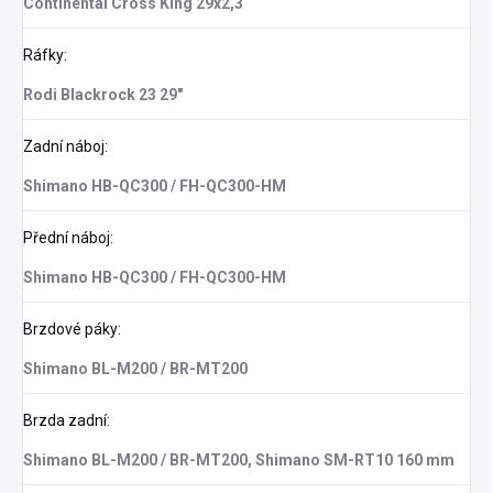
Continental Cross King 29x2,3
Ráfky
:
Rodi Blackrock 23 29"
Zadní náboj
:
Shimano HB-QC300 / FH-QC300-HM
Přední náboj
:
Shimano HB-QC300 / FH-QC300-HM
Brzdové páky
:
Shimano BL-M200 / BR-MT200
Brzda zadní
:
Shimano BL-M200 / BR-MT200, Shimano SM-RT10 160 mm