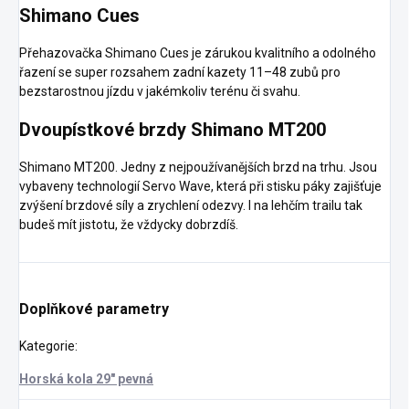
Shimano Cues
Přehazovačka Shimano Cues je zárukou kvalitního a odolného
řazení se super rozsahem zadní kazety 11–48 zubů pro
bezstarostnou jízdu v jakémkoliv terénu či svahu.
Dvoupístkové brzdy Shimano MT200
Shimano MT200. Jedny z nejpoužívanějších brzd na trhu. Jsou
vybaveny technologií Servo Wave, která při stisku páky zajišťuje
zvýšení brzdové síly a zrychlení odezvy. I na lehčím trailu tak
budeš mít jistotu, že vždycky dobrzdíš.
Doplňkové parametry
Kategorie
:
Horská kola 29" pevná