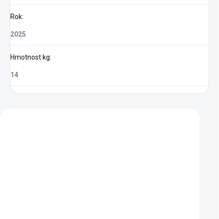
Rok
:
2025
Hmotnost kg
:
14
Zákazníci také nakoupili
VÝPRODEJ