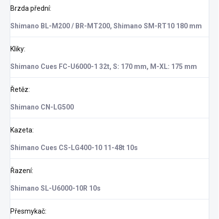
Brzda přední
:
Shimano BL-M200 / BR-MT200, Shimano SM-RT10 180 mm
Kliky
:
Shimano Cues FC-U6000-1 32t, S: 170 mm, M-XL: 175 mm
Řetěz
:
Shimano CN-LG500
Kazeta
:
Shimano Cues CS-LG400-10 11-48t 10s
Řazení
:
Shimano SL-U6000-10R 10s
Přesmykač
: