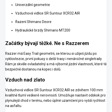
Univerzální geometrie
Vzduchová vidlice SR Suntour XCR32 AIR
Řazení Shimano Deore
Hydraulické brzdy Shimano MT200
Začátky bývají těžké. Ne s Razzerem
Razzer má Easy Trail geometrii, se kterou si užiješ jízdu po
cyklostezce, první pokusy o delší trasy i nenáročné singletraily.
Rám je skvěle ovladatelný a má výborné jízdní vlastnosti, které tě
bezpečně dostanou na kopec i dolů.
Vzduch nad zlato
Vzduchová vidlice SR Suntour XCR32 AIR se zdvihem 100 mm
kvalitně tlumí veškeré nerovnosti. Umožňuje nastavit odskok pro
plynulejší chod v terénu, nebo úplné uzamčení pro vyšší rychlost
na asfaltu.