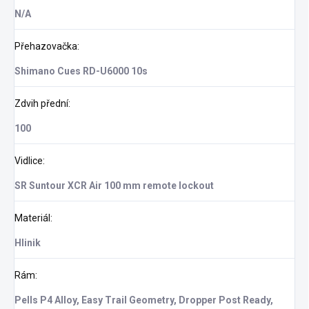
N/A
Přehazovačka
:
Shimano Cues RD-U6000 10s
Zdvih přední
:
100
Vidlice
:
SR Suntour XCR Air 100 mm remote lockout
Materiál
:
Hlinik
Rám
:
Pells P4 Alloy, Easy Trail Geometry, Dropper Post Ready,