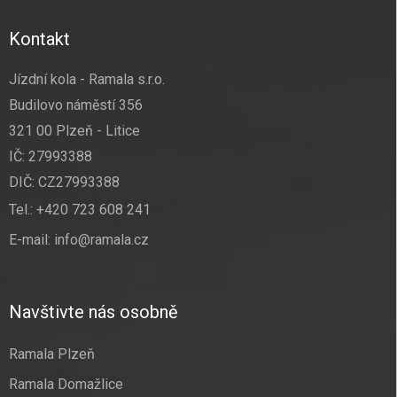
Kontakt
Jízdní kola - Ramala s.r.o.
Budilovo náměstí 356
321 00 Plzeň - Litice
IČ: 27993388
DIČ: CZ27993388
Tel.:
+420 723 608 241
E-mail:
info@ramala.cz
Navštivte nás osobně
Ramala Plzeň
Ramala Domažlice