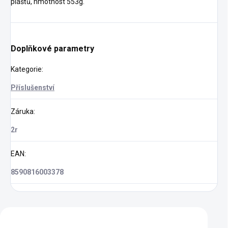
plášťů, hmotnost 553g.
Doplňkové parametry
Kategorie
:
Příslušenství
Záruka
:
2r
EAN
:
8590816003378
Zákazníci také nakoupili