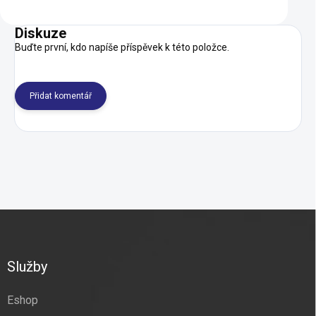
Diskuze
Buďte první, kdo napíše příspěvek k této položce.
Přidat komentář
Z
á
p
a
Služby
t
í
Eshop