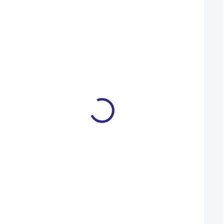
Duše CST 26x1.75/2.125
Duše Maxxis Welte
GAL-FV
Weight LGAL-FV 
26X1.50/2.50
119 Kč
169 Kč
SKLADEM U DODAVATELE
139 Kč
Do košíku
Do košíku