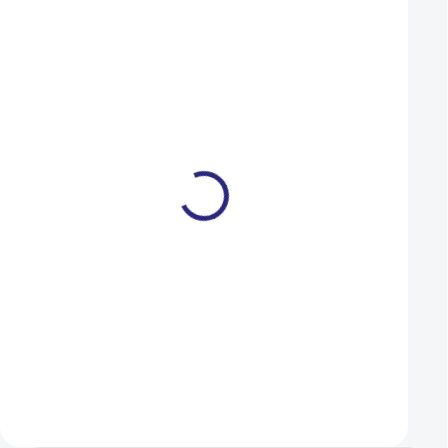
Duše CST 700x35/43 GAL-
Duše CST 24x1.75/
FV
AUTO-SV
109 Kč
99 Kč
SKLADEM
Do košíku
Do košíku