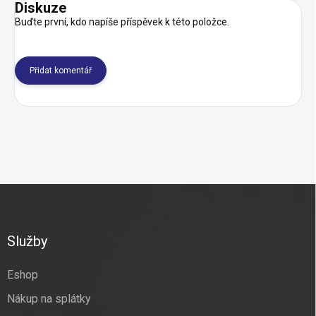
Diskuze
Buďte první, kdo napíše příspěvek k této položce.
Přidat komentář
Z
á
p
a
Služby
t
í
Eshop
Nákup na splátky