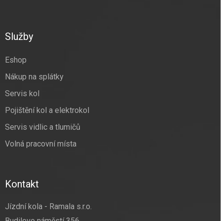
Z
á
p
a
Služby
t
í
Eshop
Nákup na splátky
Servis kol
Pojištění kol a elektrokol
Servis vidlic a tlumičů
Volná pracovní místa
Kontakt
Jízdní kola - Ramala s.r.o.
Budilovo náměstí 356