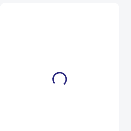
Mohlo by se vám také líbit
Plášť Maxxis Holy Roller
Plášť Maxxis M-Tre
drát 26x2.40
20x2.10
749 Kč
599 Kč
599 Kč
499 Kč
SKLADEM U DODAVATELE