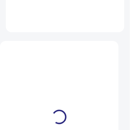
DETAILNÍ INFORMACE
ZEPTAT SE
HLÍDAT
Mohlo by se vám také líbit
Plášť Maxxis HOOKWORM
Plášť CHAOYANG