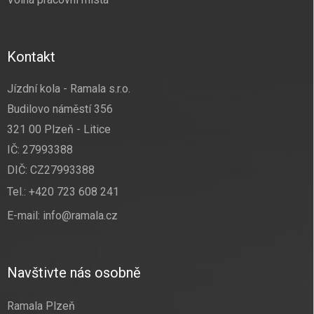
Kontakt
Jízdní kola - Ramala s.r.o.
Budilovo náměstí 356
321 00 Plzeň - Litice
IČ: 27993388
DIČ: CZ27993388
Tel.:
+420 723 608 241
E-mail:
info@ramala.cz
Navštivte nás osobně
Ramala Plzeň