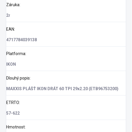
Záruka
:
2r
EAN
:
4717784039138
Platforma
:
IKON
Dlouhý popis
:
MAXXIS PLÁŠŤ IKON DRÁT 60 TPI 29x2.20 (ETB96753200)
ETRTO
:
57-622
Hmotnost
: