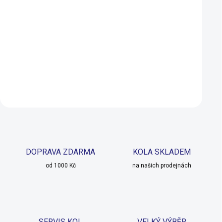
29X2.50 DRÁT
Phantom Wet 29x2
(ETB96805000)
60tpi (Single) drát
449 Kč
999 Kč
849 Kč
NA DOTAZ
Detail
Detail
DOPRAVA ZDARMA
KOLA SKLADEM
od 1000 Kč
na našich prodejnách
SERVIS KOL
VELKÝ VÝBĚR