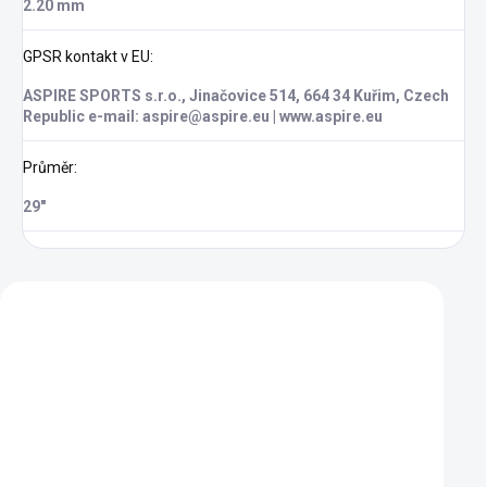
2.20 mm
GPSR kontakt v EU
:
ASPIRE SPORTS s.r.o., Jinačovice 514, 664 34 Kuřim, Czech
Republic e-mail: aspire@aspire.eu | www.aspire.eu
Průměr
:
29"
Zákazníci také nakoupili