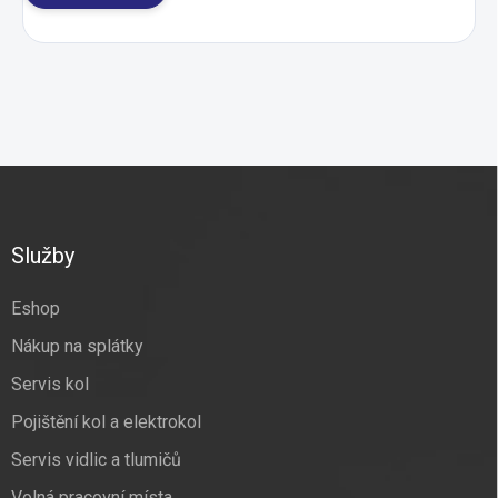
Z
á
p
a
Služby
t
í
Eshop
Nákup na splátky
Servis kol
Pojištění kol a elektrokol
Servis vidlic a tlumičů
Volná pracovní místa