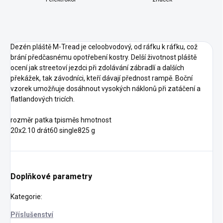
Dezén pláště M-Tread je celoobvodový, od ráfku k ráfku, což
brání předčasnému opotřebení kostry. Delší životnost pláště
ocení jak streetoví jezdci při zdolávání zábradlí a dalších
překážek, tak závodníci, kteří dávají přednost rampě. Boční
vzorek umožňuje dosáhnout vysokých náklonů při zatáčení a
flatlandových tricích.
rozměr patka tpisměs hmotnost
20x2.10 drát60 single825 g
Doplňkové parametry
Kategorie
:
Příslušenství