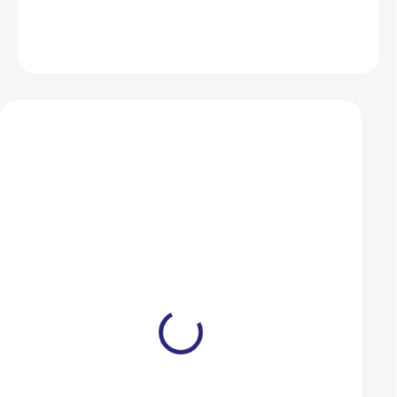
DETAILNÍ INFORMACE
ZEPTAT SE
HLÍDAT
Mohlo by se vám také líbit
Plášť Maxxis Torch drát
Plášť Maxxis Holy R
24x1.75 exc. series
drát 26x2.20