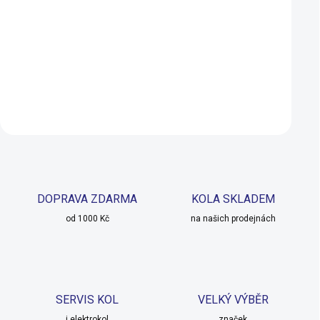
799 Kč
749 Kč
629 Kč
599 Kč
NA DOTAZ
Detail
Detail
DOPRAVA ZDARMA
KOLA SKLADEM
od 1000 Kč
na našich prodejnách
SERVIS KOL
VELKÝ VÝBĚR
i elektrokol
značek