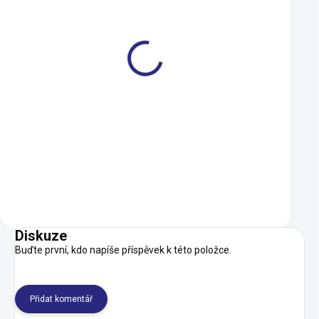
Duše Kenda 406-47/57
Brzdové destičky
(20x1,75-2,125) AV
Shimano B05S pol
109 Kč
199 Kč
SKLADEM
Do košíku
Do košíku
Diskuze
Buďte první, kdo napíše příspěvek k této položce.
Přidat komentář