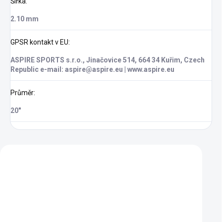
Šířka
:
2.10 mm
GPSR kontakt v EU
:
ASPIRE SPORTS s.r.o., Jinačovice 514, 664 34 Kuřim, Czech
Republic e-mail: aspire@aspire.eu | www.aspire.eu
Průměr
:
20"
Zákazníci také nakoupili