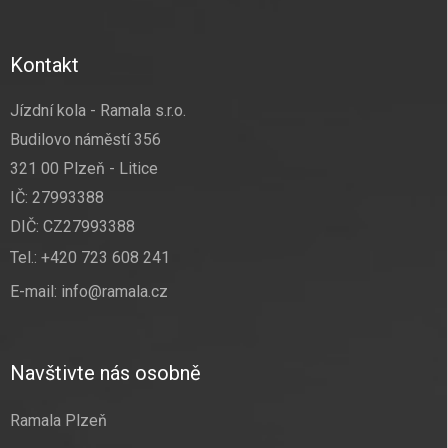
Kontakt
Jízdní kola - Ramala s.r.o.
Budilovo náměstí 356
321 00 Plzeň - Litice
IČ: 27993388
DIČ: CZ27993388
Tel.:
+420 723 608 241
E-mail:
info@ramala.cz
Navštivte nás osobně
Ramala Plzeň