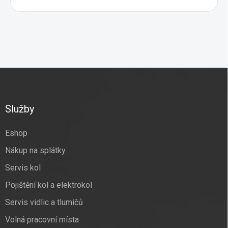
Z
á
p
a
Služby
t
í
Eshop
Nákup na splátky
Servis kol
Pojištění kol a elektrokol
Servis vidlic a tlumičů
Volná pracovní místa