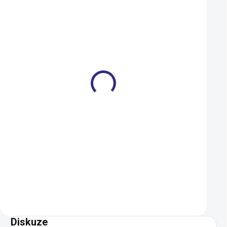
Plášť Continental
Plášť Continental
Kryptotal-R Downhill Soft
Magnotal Trail Gri
27,5x2,4"
29x2.40
2 199 Kč
1 599 Kč
1 789 Kč
1 359 Kč
NA DOTAZ
Detail
Do košíku
Diskuze