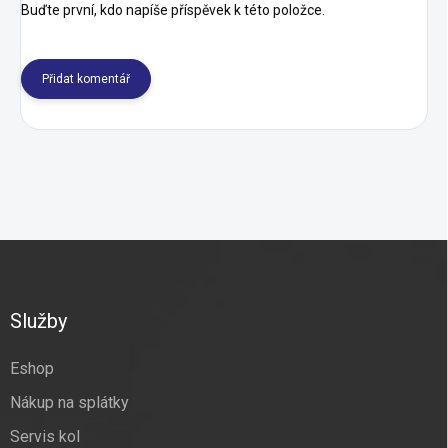
Buďte první, kdo napíše příspěvek k této položce.
Přidat komentář
Z
á
p
a
Služby
t
í
Eshop
Nákup na splátky
Servis kol