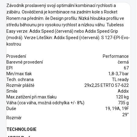
Závodník proslavený svojí optimální kombinací rychlosti a
záběru. Osvědčená je kombinace na zadním kole s Rocket
Ronem na předním. ile Design profilu: Nízká hloubka profilu ve
středu běhounu pro vysokou rychlost a nízkou váhu. Tubeless
Easy verze: Addix Speed (červená) nebo Addix Speed Grip
(modrá). Verze LiteSkin: Addix Speed (rčervená). S 127-EPI-Evo-
kostrou
Provedení
Performance
Barevné provedení
černá
EPI
67
Min/max tlak
1,8-3,7 bar
Tech. ochrana
TL ready
Rozměr pláště
29x2,25 ETRTO 57-622
Směs
Addix
Max.zatížení při max.tlaku
120 kg
Váha (cca váha, možná odchylka +/- 8%)
735 g
Duše
19, 19A, 19F
29"
Rozměr
TECHNOLOGIE