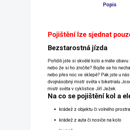
Popis
Pojištění lze sjednat pouz
Bezstarostná jízda
Pořídili jste si skvělé kolo a máte obav
nebo že si ho zničíte? Bojíte se ho nec
nebo přes noc ve sklepě? Pak jste u nás 
dvojnásobný mistr světa v biketrialu Jos
mistr světa v cyklistice Jiří Ježek.
Na co se pojištění kol a e
krádež z objektu či volného prostra
krádež z auta či nosiče na kolo