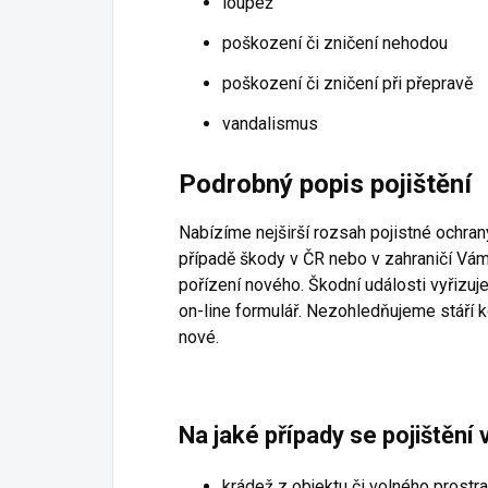
loupež
poškození či zničení nehodou
poškození či zničení při přepravě
vandalismus
Podrobný popis pojištění
Nabízíme nejširší rozsah pojistné ochran
případě škody v ČR nebo v zahraničí Vá
pořízení nového. Škodní události vyřizuje
on-line formulář. Nezohledňujeme stáří k
nové.
Na jaké případy se pojištění 
krádež z objektu či volného prostra