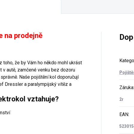
e na prodejně
Dop
Katego
u z toho, že by Vám ho někdo mohl ukrást
hat v autě, zamčené venku bez dozoru
Pojiště
správně. Naše pojištění kol doporučují
ef Dressler a paralympijský vítěz a
Záruka
lektrokol vztahuje?
2r
nství
EAN
:
523015