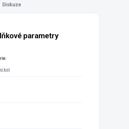
Diskuze
lňkové parametry
rie
:
ní kol
: