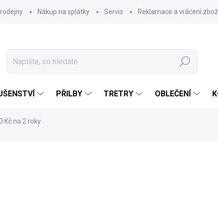
rodejny
Nákup na splátky
Servis
Reklamace a vrácení zbož
Hledat
UŠENSTVÍ
PŘILBY
TRETRY
OBLEČENÍ
K
0 Kč na 2 roky
6 990 Kč
Měrná
SKLADEM
(
>5 KS
)
cena:
MŮŽEME DORUČIT DO:
11.8.2