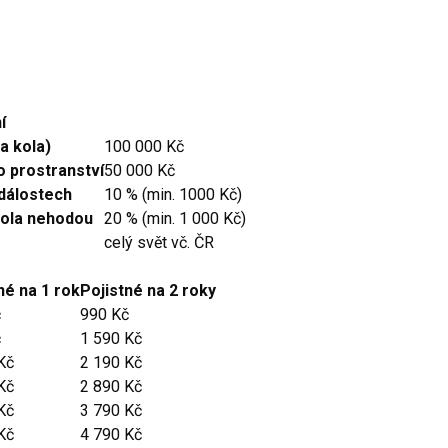
í
a kola)
100 000 Kč
o prostranství
50 000 Kč
událostech
10 % (min. 1000 Kč)
kola nehodou
20 % (min. 1 000 Kč)
celý svět vč. ČR
né na 1 rok
Pojistné na 2 roky
č
990 Kč
č
1 590 Kč
Kč
2 190 Kč
Kč
2 890 Kč
Kč
3 790 Kč
Kč
4 790 Kč