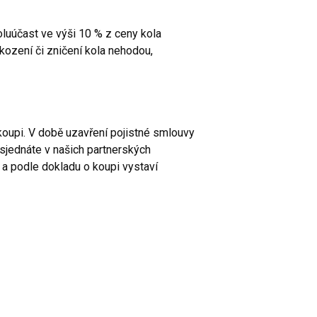
oluúčast ve výši 10 % z ceny kola
kození či zničení kola nehodou,
 koupi. V době uzavření pojistné smlouvy
í sjednáte v našich partnerských
í a podle dokladu o koupi vystaví