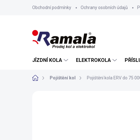
Přejít
Obchodní podmínky
Ochrany osobních údajů
P
na
obsah
JÍZDNÍ KOLA
ELEKTROKOLA
PŘÍSL
Domů
Pojištění kol
Pojištění kola ERV do 75 00
ZNAČKA:
ERV POJIŠŤOVNA