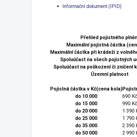
Informační dokument (IPID)
Přehled pojistného plněn
Maximální pojistná částka (cen
Maximální částka při krádeži z volnéh
Spoluúčast na všech pojistných 
Spoluúčast na poškození či zničení 
Územní platnost
Pojistná částka v Kč(cena kola)
Pojist
do 10 000
690 K
do 15 000
990 K
do 20 000
1 390 
do 25 000
1 790 
do 35 000
2 390 
do 50 000
2 990 