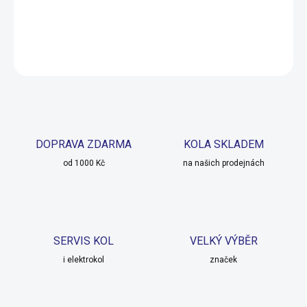
DETAILNÍ INFORMACE
ZEPTAT SE
HLÍDAT
DOPRAVA ZDARMA
KOLA SKLADEM
od 1000 Kč
na našich prodejnách
SERVIS KOL
VELKÝ VÝBĚR
i elektrokol
značek