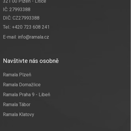
321 00 Plzeň - Litice
IČ: 27993388
DIČ: CZ27993388
Tel.:
+420 723 608 241
E-mail:
info@ramala.cz
Navštivte nás osobně
Ramala Plzeň
Ramala Domažlice
Ramala Praha 9 - Libeň
Ramala Tábor
Ramala Klatovy