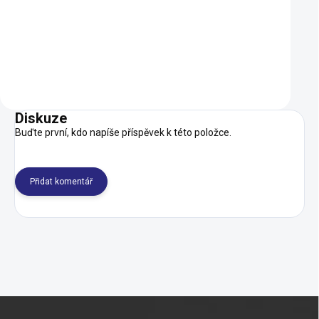
SKLADEM
Do košíku
Do košíku
Diskuze
Buďte první, kdo napíše příspěvek k této položce.
Přidat komentář
Z