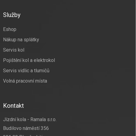
á
p
a
Služby
t
í
Eshop
Nákup na splátky
Servis kol
Pojištění kol a elektrokol
Servis vidlic a tlumičů
Volná pracovní místa
Kontakt
Jízdní kola - Ramala s.r.o.
Budilovo náměstí 356