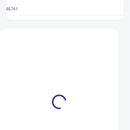
65761
Zákazníci také nakoupili
Dárkový poukaz Ramala 1
Duše Kenda 406-4
000 Kč
(20x1,75-2,125) AV
1 000 Kč
109 Kč