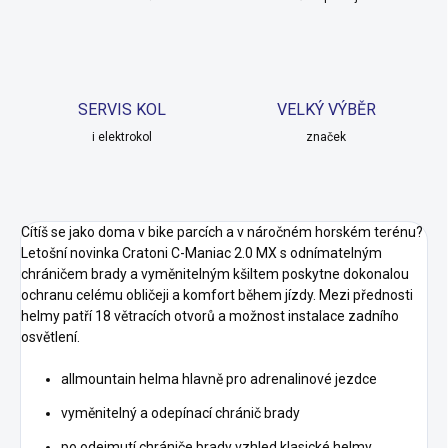
SERVIS KOL
VELKÝ VÝBĚR
i elektrokol
značek
Cítíš se jako doma v bike parcích a v náročném horském terénu?
Letošní novinka Cratoni C-Maniac 2.0 MX s odnímatelným
chráničem brady a vyměnitelným kšiltem poskytne dokonalou
ochranu celému obličeji a komfort během jízdy. Mezi přednosti
helmy patří 18 větracích otvorů a možnost instalace zadního
osvětlení.
allmountain helma hlavně pro adrenalinové jezdce
vyměnitelný a odepínací chránič brady
po odejmutí chrániče brady vzhled klasické helmy