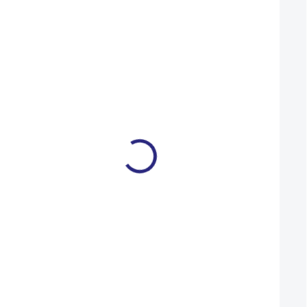
NOVINKA
L (59-60 cm)
M (57-58 cm)
Přilba O'Neal Sonus Solid
Přilba Cratoni Mad
Black 2025
Sage Matt 2026
2 749 Kč
2 599 Kč
NA DOTAZ
Detail
Detail