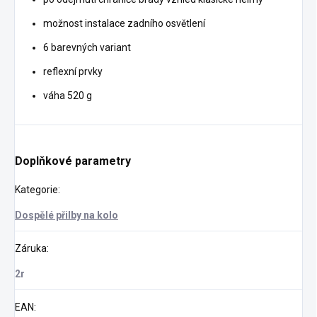
možnost instalace zadního osvětlení
6 barevných variant
reflexní prvky
váha 520 g
Doplňkové parametry
Kategorie
:
Dospělé přilby na kolo
Záruka
:
2r
EAN
: