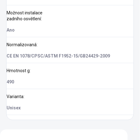
Možnost instalace
zadního osvětlení
:
Ano
Normalizovaná
:
CE EN 1078/CPSC/ASTM F1952-15/GB24429-2009
Hmotnost g
:
490
Varianta
:
Unisex
Zákazníci také nakoupili