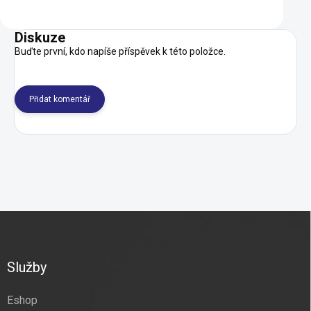
Diskuze
Buďte první, kdo napíše příspěvek k této položce.
Přidat komentář
Z
á
p
a
Služby
t
í
Eshop