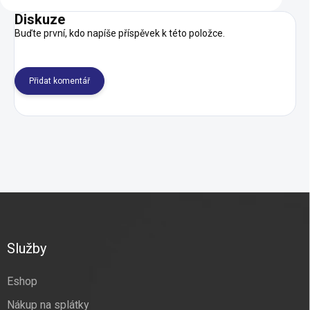
Diskuze
Buďte první, kdo napíše příspěvek k této položce.
Přidat komentář
Z
á
p
a
Služby
t
í
Eshop
Nákup na splátky