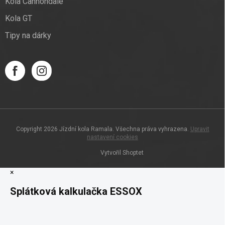
Kola Cannondale
Kola GT
Tipy na dárky
Copyright 2026
Jízdní kola Ramala
. Všechna práva vyhrazena.
Upravit
nastavení cookies
Vytvořil Shoptet
×
Splátková kalkulačka ESSOX