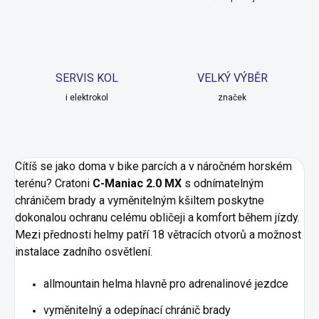
SERVIS KOL
VELKÝ VÝBĚR
i elektrokol
značek
Cítíš se jako doma v bike parcích a v náročném horském
terénu? Cratoni
C-Maniac 2.0 MX
s odnímatelným
chráničem brady a vyměnitelným kšiltem poskytne
dokonalou ochranu celému obličeji a komfort během jízdy.
Mezi přednosti helmy patří 18 větracích otvorů a možnost
instalace zadního osvětlení.
allmountain helma hlavně pro adrenalinové jezdce
vyměnitelný a odepínací chránič brady